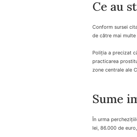
Ce au st
Conform sursei cita
de către mai multe 
Poliția a precizat c
practicarea prostit
zone centrale ale C
Sume imp
În urma percheziții
lei, 86.000 de euro,