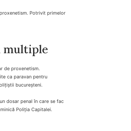
 proxenetism. Potrivit primelor
 multiple
sar de proxenetism.
osite ca paravan pentru
lițiștii bucureșteni.
r-un dosar penal în care se fac
inică Poliția Capitalei.