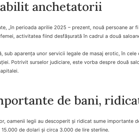
abilit anchetatorii
te, „în perioada aprilie 2025 – prezent, nouă persoane ar fi î
femei, activitatea fiind desfășurată în cadrul a două saloan
ă, sub aparența unor servicii legale de masaj erotic, în cele d
uției. Potrivit surselor judiciare, este vorba despre două sal
apitalei.
ortante de bani, ridicat
lor, oamenii legii au descoperit și ridicat sume importante
 15.000 de dolari și circa 3.000 de lire sterline.