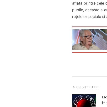
aflată printre cele
public, aceasta s-a
rețelelor sociale și 
PREVIOUS POST
Ho
în 