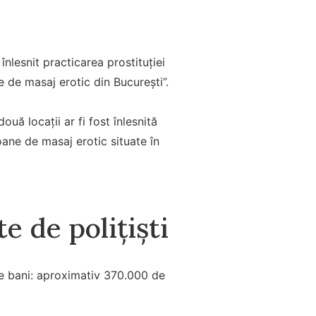
nlesnit practicarea prostituției
e de masaj erotic din București”.
ouă locații ar fi fost înlesnită
oane de masaj erotic situate în
e de polițiști
 de bani: aproximativ 370.000 de