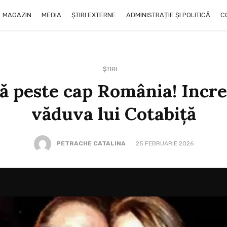
MAGAZIN
MEDIA
ȘTIRI EXTERNE
ADMINISTRAȚIE ȘI POLITICĂ
C
ȘTIRI
dă peste cap România! Incred
văduva lui Cotabiță
PETRACHE CATALINA
25 FEBRUARIE 2026