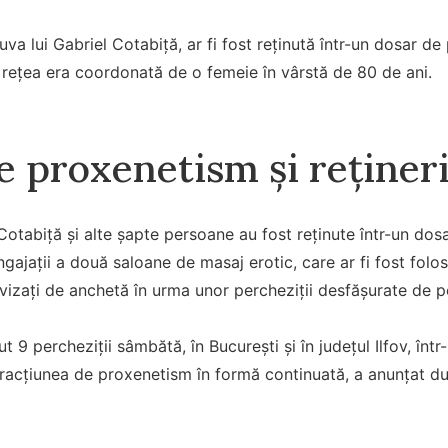
uva lui Gabriel Cotabiță, ar fi fost reținută într-un dosar de
a rețea era coordonată de o femeie în vârstă de 80 de ani.
e proxenetism și rețineri
Cotabiță și alte șapte persoane au fost reținute într-un do
angajații a două saloane de masaj erotic, care ar fi fost fol
 vizați de anchetă în urma unor percheziții desfășurate de po
t 9 percheziții sâmbătă, în București și în județul Ilfov, înt
fracțiunea de proxenetism în formă continuată, a anunțat dum