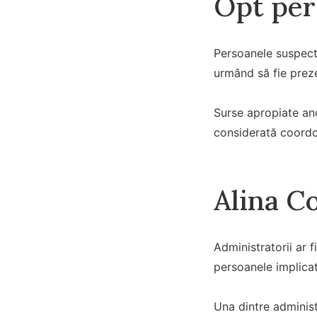
Opt per
Persoanele suspecte
urmând să fie preze
Surse apropiate anc
considerată coordon
Alina Co
Administratorii ar f
persoanele implicate
Una dintre administ