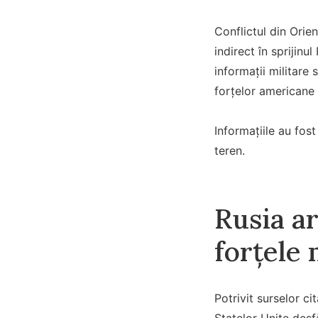
Conflictul din Orien
indirect în sprijinu
informații militare 
forțelor americane 
Informațiile au fos
teren.
Rusia ar
forțele
Potrivit surselor ci
Statelor Unite desf