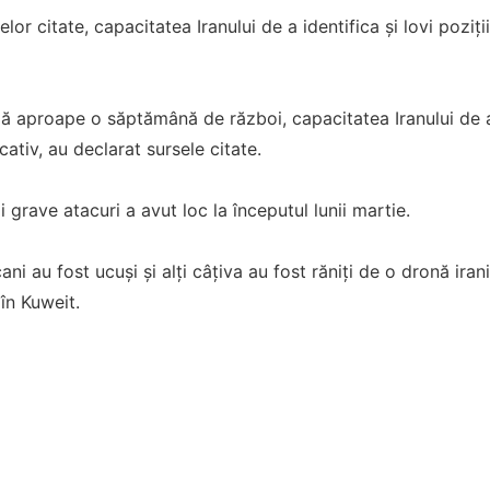
selor citate, capacitatea Iranului de a identifica și lovi poziț
pă aproape o săptămână de război, capacitatea Iranului de a 
ativ, au declarat sursele citate.
 grave atacuri a avut loc la începutul lunii martie.
ani au fost ucuși și alți câțiva au fost răniți de o dronă ira
în Kuweit.