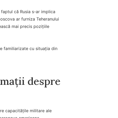
 faptul că Rusia s-ar implica
, Moscova ar furniza Teheranului
vească mai precis pozițiile
 familiarizate cu situația din
ormații despre
re capacitățile militare ale
i aeronave americane.