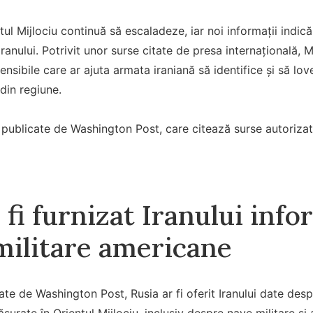
tul Mijlociu continuă să escaladeze, iar noi informații indică
l Iranului. Potrivit unor surse citate de presa internațională
sensibile care ar ajuta armata iraniană să identifice și să lo
din regiune.
t publicate de Washington Post, care citează surse autorizate
 fi furnizat Iranului inf
 militare americane
tate de Washington Post, Rusia ar fi oferit Iranului date desp
ășurate în Orientul Mijlociu, inclusiv despre nave militare ș