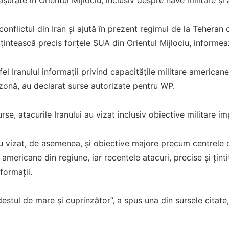
conflictul din Iran și ajută în prezent regimul de la Teheran 
ă țintească precis forțele SUA din Orientul Mijlociu, inform
fel Iranului informații privind capacitățile militare american
zonă, au declarat surse autorizate pentru WP.
urse, atacurile Iranului au vizat inclusiv obiective militare 
 au vizat, de asemenea, și obiective majore precum centrele
 americane din regiune, iar recentele atacuri, precise și țint
formații.
 destul de mare și cuprinzător”, a spus una din sursele citat