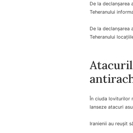
De la declanșarea a
Teheranului informaț
De la declanșarea a
Teheranului locații
Atacuril
antirac
În ciuda loviturilor
lanseze atacuri asu
Iranienii au reușit 