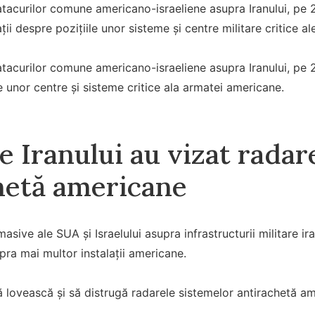
tacurilor comune americano-israeliene asupra Iranului, pe 28
ii despre pozițiile unor sisteme și centre militare critice a
tacurilor comune americano-israeliene asupra Iranului, pe 2
le unor centre și sisteme critice ala armatei americane.
e Iranului au vizat radar
hetă americane
 masive ale SUA și Israelului asupra infrastructurii militare ir
pra mai multor instalații americane.
să lovească și să distrugă radarele sistemelor antirachetă am