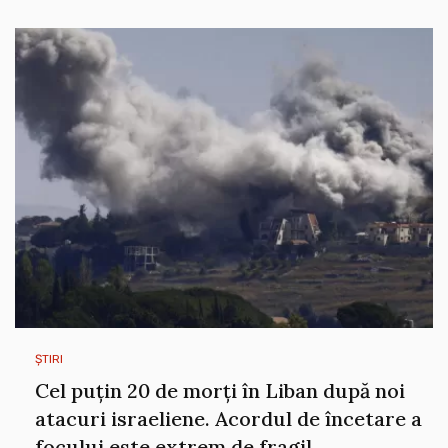
ȘTIRI
Cel puțin 20 de morți în Liban după noi
atacuri israeliene. Acordul de încetare a
focului este extrem de fragil