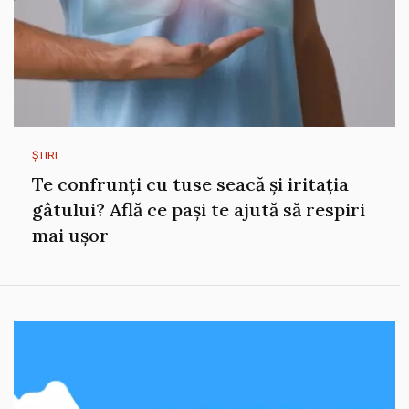
ȘTIRI
Te confrunți cu tuse seacă și iritația
gâtului? Află ce pași te ajută să respiri
mai ușor