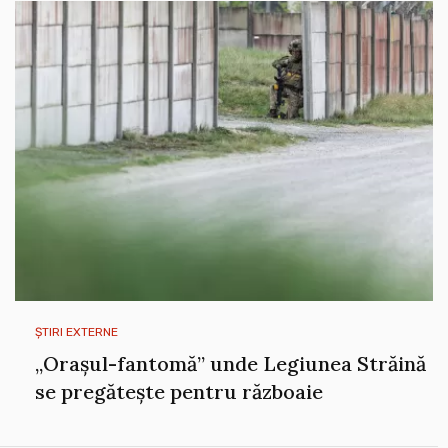
ȘTIRI EXTERNE
„Orașul-fantomă” unde Legiunea Străină
se pregătește pentru războaie