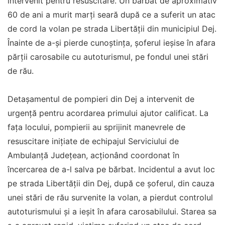
intervenit pentru resuscitare. Un bărbat de aproximativ
60 de ani a murit marți seară după ce a suferit un atac
de cord la volan pe strada Libertății din municipiul Dej.
Înainte de a-și pierde cunoștința, șoferul ieșise în afara
părții carosabile cu autoturismul, pe fondul unei stări
de rău.
Detașamentul de pompieri din Dej a intervenit de
urgență pentru acordarea primului ajutor calificat. La
fața locului, pompierii au sprijinit manevrele de
resuscitare inițiate de echipajul Serviciului de
Ambulanță Județean, acționând coordonat în
încercarea de a-l salva pe bărbat. Incidentul a avut loc
pe strada Libertății din Dej, după ce șoferul, din cauza
unei stări de rău survenite la volan, a pierdut controlul
autoturismului și a ieșit în afara carosabilului. Starea sa