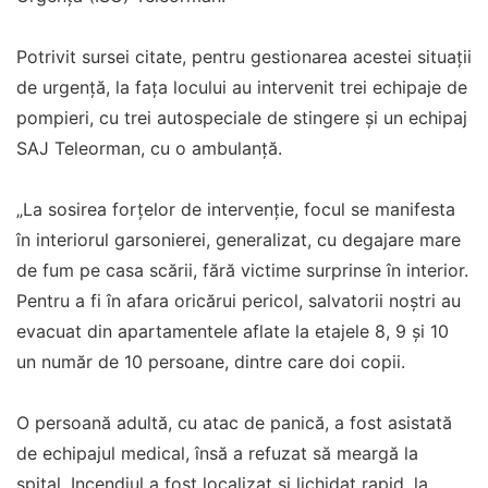
Potrivit sursei citate, pentru gestionarea acestei situaţii
de urgenţă, la faţa locului au intervenit trei echipaje de
pompieri, cu trei autospeciale de stingere şi un echipaj
SAJ Teleorman, cu o ambulanţă.
„La sosirea forţelor de intervenţie, focul se manifesta
în interiorul garsonierei, generalizat, cu degajare mare
de fum pe casa scării, fără victime surprinse în interior.
Pentru a fi în afara oricărui pericol, salvatorii noştri au
evacuat din apartamentele aflate la etajele 8, 9 şi 10
un număr de 10 persoane, dintre care doi copii.
O persoană adultă, cu atac de panică, a fost asistată
de echipajul medical, însă a refuzat să meargă la
spital. Incendiul a fost localizat şi lichidat rapid, la