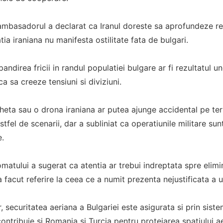
, ambasadorul a declarat ca Iranul doreste sa aprofundeze rel
tia iraniana nu manifesta ostilitate fata de bulgari.
pandirea fricii in randul populatiei bulgare ar fi rezultatul u
ca sa creeze tensiuni si diviziuni.
heta sau o drona iraniana ar putea ajunge accidental pe terit
stfel de scenarii, dar a subliniat ca operatiunile militare s
.
atului a sugerat ca atentia ar trebui indreptata spre elimi
 a facut referire la ceea ce a numit prezenta nejustificata a 
or, securitatea aeriana a Bulgariei este asigurata si prin sis
 contribuie si Romania si Turcia pentru protejarea spatiului a