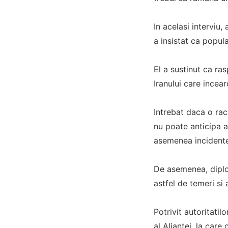
In acelasi interviu
a insistat ca popula
El a sustinut ca ras
Iranului care incear
Intrebat daca o rac
nu poate anticipa a
asemenea incidente
De asemenea, diplom
astfel de temeri si
Potrivit autoritatil
al Aliantei, la care