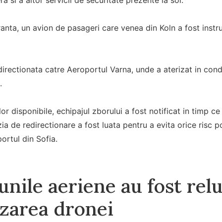
nta, un avion de pasageri care venea din Koln a fost instru
irectionata catre Aeroportul Varna, unde a aterizat in condit
.
or disponibile, echipajul zborului a fost notificat in timp c
ia de redirectionare a fost luata pentru a evita orice risc po
portul din Sofia.
unile aeriene au fost rel
izarea dronei