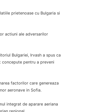
atiile prietenoase cu Bulgaria si
nor actiuni ale adversarilor
oriul Bulgariei, Irvash a spus ca
unt concepute pentru a preveni
narea factorilor care genereaza
unor aeronave in Sofia.
temul integrat de aparare aeriana
erian regional.