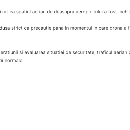
cizat ca spatiul aerian de deasupra aeroportului a fost inch
dusa strict ca precautie pana in momentul in care drona a fo
ratiunii si evaluarea situatiei de securitate, traficul aerian
tii normale.