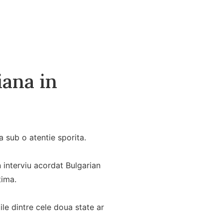
iana in
a sub o atentie sporita.
n interviu acordat Bulgarian
tima.
iile dintre cele doua state ar