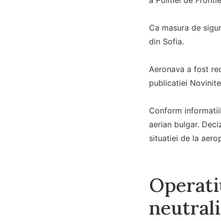
Ca masura de sigura
din Sofia.
Aeronava a fost red
publicatiei Novinite
Conform informatiil
aerian bulgar. Deciz
situatiei de la aero
Operati
neutral