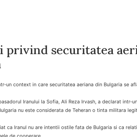
 privind securitatea aer
a
ntr-un context in care securitatea aeriana din Bulgaria se afl
asadorul Iranului la Sofia, Ali Reza Irvash, a declarat intr-u
ulgaria nu este considerata de Teheran o tinta militara legi
at ca Iranul nu are intentii ostile fata de Bulgaria si ca relat
nele de cooperare.