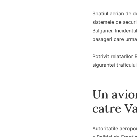
Spatiul aerian de d
sistemele de securi
Bulgariei. Incidentu
pasageri care urma 
Potrivit relatarilo
sigurantei traficului
Un avion
catre V
Autoritatile aeropo
a Politiei de Fronti