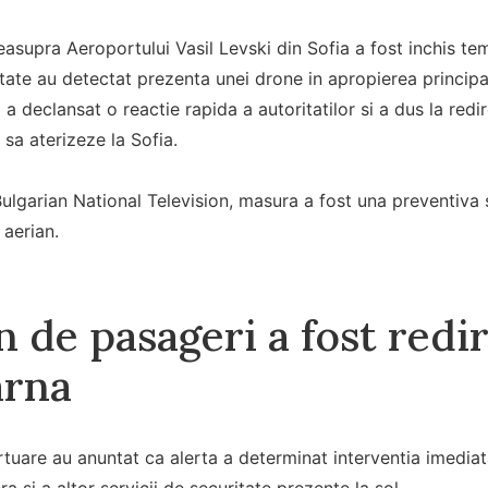
easupra Aeroportului Vasil Levski din Sofia a fost inchis 
tate au detectat prezenta unei drone in apropierea principal
l a declansat o reactie rapida a autoritatilor si a dus la red
sa aterizeze la Sofia.
r Bulgarian National Television, masura a fost una preventiva
 aerian.
 de pasageri a fost redi
arna
rtuare au anuntat ca alerta a determinat interventia imediata
era si a altor servicii de securitate prezente la sol.