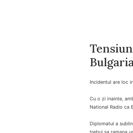
Tensiuni
Bulgari
Incidentul are loc i
Cu o zi inainte, amb
National Radio ca B
Diplomatul a sublini
trebui sa ramana u