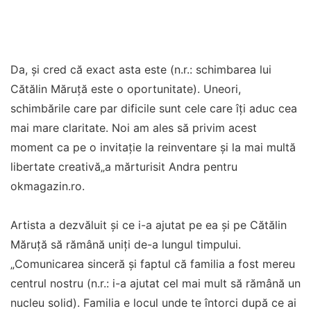
Da, și cred că exact asta este (n.r.: schimbarea lui
Cătălin Măruță este o oportunitate). Uneori,
schimbările care par dificile sunt cele care îți aduc cea
mai mare claritate. Noi am ales să privim acest
moment ca pe o invitație la reinventare și la mai multă
libertate creativă„a mărturisit Andra pentru
okmagazin.ro.
Artista a dezvăluit și ce i-a ajutat pe ea și pe Cătălin
Măruță să rămână uniți de-a lungul timpului.
„Comunicarea sinceră și faptul că familia a fost mereu
centrul nostru (n.r.: i-a ajutat cel mai mult să rămână un
nucleu solid). Familia e locul unde te întorci după ce ai