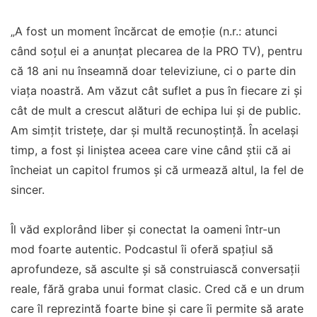
„A fost un moment încărcat de emoție (n.r.: atunci
când soțul ei a anunțat plecarea de la PRO TV), pentru
că 18 ani nu înseamnă doar televiziune, ci o parte din
viața noastră. Am văzut cât suflet a pus în fiecare zi și
cât de mult a crescut alături de echipa lui și de public.
Am simțit tristețe, dar și multă recunoștință. În același
timp, a fost și liniștea aceea care vine când știi că ai
încheiat un capitol frumos și că urmează altul, la fel de
sincer.
Îl văd explorând liber și conectat la oameni într-un
mod foarte autentic. Podcastul îi oferă spațiul să
aprofundeze, să asculte și să construiască conversații
reale, fără graba unui format clasic. Cred că e un drum
care îl reprezintă foarte bine și care îi permite să arate