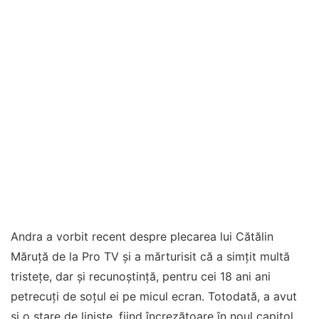
Andra a vorbit recent despre plecarea lui Cătălin
Măruță de la Pro TV și a mărturisit că a simțit multă
tristețe, dar și recunoștință, pentru cei 18 ani ani
petrecuți de soțul ei pe micul ecran. Totodată, a avut
și o stare de liniște, fiind încrezătoare în noul capitol