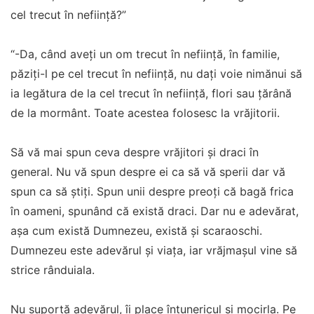
cel trecut în neființă?”
“-Da, când aveți un om trecut în neființă, în familie,
păziți-l pe cel trecut în neființă, nu dați voie nimănui să
ia legătura de la cel trecut în neființă, flori sau țărână
de la mormânt. Toate acestea folosesc la vrăjitorii.
Să vă mai spun ceva despre vrăjitori și draci în
general. Nu vă spun despre ei ca să vă sperii dar vă
spun ca să știți. Spun unii despre preoți că bagă frica
în oameni, spunând că există draci. Dar nu e adevărat,
așa cum există Dumnezeu, există și scaraoschi.
Dumnezeu este adevărul și viața, iar vrăjmașul vine să
strice rânduiala.
Nu suportă adevărul, îi place întunericul și mocirla. Pe