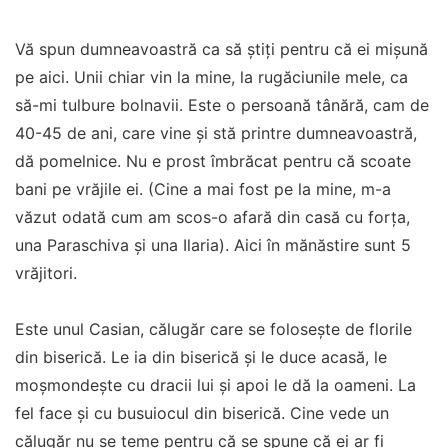
Vă spun dumneavoastră ca să știți pentru că ei mișună
pe aici. Unii chiar vin la mine, la rugăciunile mele, ca
să-mi tulbure bolnavii. Este o persoană tânără, cam de
40-45 de ani, care vine și stă printre dumneavoastră,
dă pomelnice. Nu e prost îmbrăcat pentru că scoate
bani pe vrăjile ei. (Cine a mai fost pe la mine, m-a
văzut odată cum am scos-o afară din casă cu forța,
una Paraschiva și una Ilaria). Aici în mănăstire sunt 5
vrăjitori.
Este unul Casian, călugăr care se folosește de florile
din biserică. Le ia din biserică și le duce acasă, le
moșmondește cu dracii lui și apoi le dă la oameni. La
fel face și cu busuiocul din biserică. Cine vede un
călugăr nu se teme pentru că se spune că ei ar fi