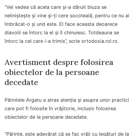
“Vei vedea că acela care și-a dăruit bluza se
neliniștește și vine și-ți cere socoteală, pentru ce nu ai
îmbrăcat-o și und este. El face aceasta deoarece
diavolii se întorc la el și îl chinuiesc. Totdeauna se
întorc la cel care i-a trimis”, scrie ortodoxia.rol.ro.
Avertisment despre folosirea
obiectelor de la persoane
decedate
Părintele Argatu a atras atenția și asupra unor practici
care pot fi folosite în vrăjitorie, inclusiv folosirea
obiectelor de la persoane decedate.
“Părinte, este adevărat că se fac vrăji cu legături de la