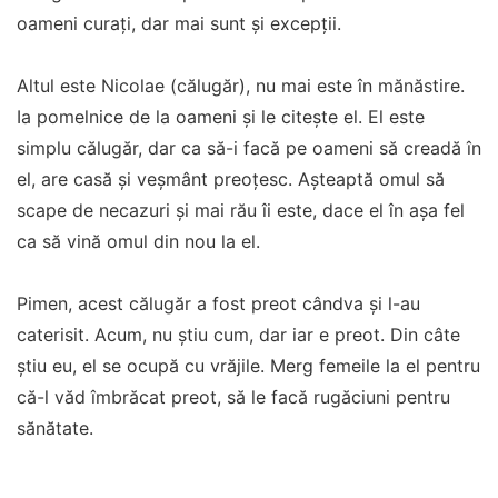
oameni curați, dar mai sunt și excepții.
Altul este Nicolae (călugăr), nu mai este în mănăstire.
Ia pomelnice de la oameni și le citește el. El este
simplu călugăr, dar ca să-i facă pe oameni să creadă în
el, are casă și veșmânt preoțesc. Așteaptă omul să
scape de necazuri și mai rău îi este, dace el în așa fel
ca să vină omul din nou la el.
Pimen, acest călugăr a fost preot cândva și l-au
caterisit. Acum, nu știu cum, dar iar e preot. Din câte
știu eu, el se ocupă cu vrăjile. Merg femeile la el pentru
că-l văd îmbrăcat preot, să le facă rugăciuni pentru
sănătate.