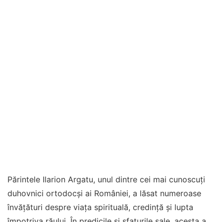
Părintele Ilarion Argatu, unul dintre cei mai cunoscuți
duhovnici ortodocși ai României, a lăsat numeroase
învățături despre viața spirituală, credință și lupta
împotriva răului. În predicile și sfaturile sale, acesta a