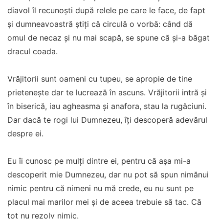
diavol îl recunoști după relele pe care le face, de fapt
și dumneavoastră știți că circulă o vorbă: când dă
omul de necaz și nu mai scapă, se spune că și-a băgat
dracul coada.
Vrăjitorii sunt oameni cu tupeu, se apropie de tine
prietenește dar te lucrează în ascuns. Vrăjitorii intră și
în biserică, iau agheasma și anafora, stau la rugăciuni.
Dar dacă te rogi lui Dumnezeu, îți descoperă adevărul
despre ei.
Eu îi cunosc pe mulți dintre ei, pentru că așa mi-a
descoperit mie Dumnezeu, dar nu pot să spun nimănui
nimic pentru că nimeni nu mă crede, eu nu sunt pe
placul mai marilor mei și de aceea trebuie să tac. Că
tot nu rezolv nimic.