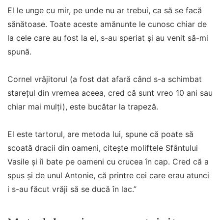
El le unge cu mir, pe unde nu ar trebui, ca să se facă
sănătoase. Toate aceste amănunte le cunosc chiar de
la cele care au fost la el, s-au speriat și au venit să-mi
spună.
Cornel vrăjitorul (a fost dat afară când s-a schimbat
starețul din vremea aceea, cred că sunt vreo 10 ani sau
chiar mai mulți), este bucătar la trapeză.
El este tartorul, are metoda lui, spune că poate să
scoată dracii din oameni, citește moliftele Sfântului
Vasile și îi bate pe oameni cu crucea în cap. Cred că a
spus și de unul Antonie, că printre cei care erau atunci
i s-au făcut vrăji să se ducă în lac.”