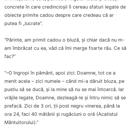
concrete în care credincioșii îi cereau sfaturi legate de
obiecte primite cadou despre care credeau că ar
putea fi „lucrate”.
“Părinte, am primit cadou o bluză, și chiar dacă nu m-
am îmbrăcat cu ea, văd că îmi merge foarte rău. Ce să
fac?”
“–O îngropi în pământ, apoi zici: Doamne, tot ce a
menit acela – zici numele – când mi-a dăruit bluza, pe
pustiu să se ducă, și la mine să nu se mai întoarcă. Iar
vrăjile legate, Doamne, dezleagă-le și întru nimic să se
prefacă. Zici de 3 ori, ții post negru vinerea, până la
ora 24, faci 40 mătănii și rugăciuni o oră (Acatistul
Mântuitorului).”