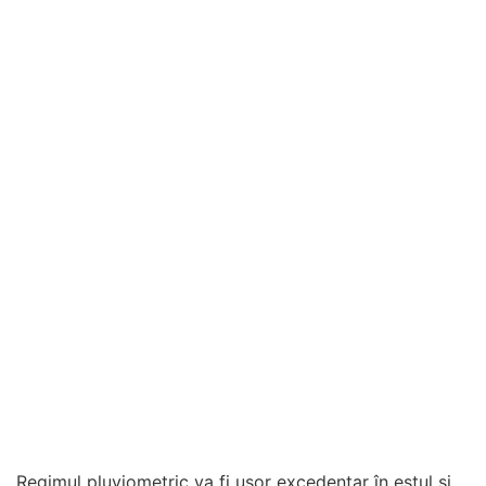
Regimul pluviometric va fi ușor excedentar în estul și