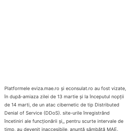
Platformele eviza.mae.ro şi econsulat.ro au fost vizate,
în după-amiaza zilei de 13 martie şi la începutul nopţii
de 14 marti, de un atac cibernetic de tip Distributed
Denial of Service (DDoS). site-urile înregistrând
încetiniri ale funcţionării şi,, pentru scurte intervale de
timp, au devenit inaccesibile, anunţă sâmbătă MAE.