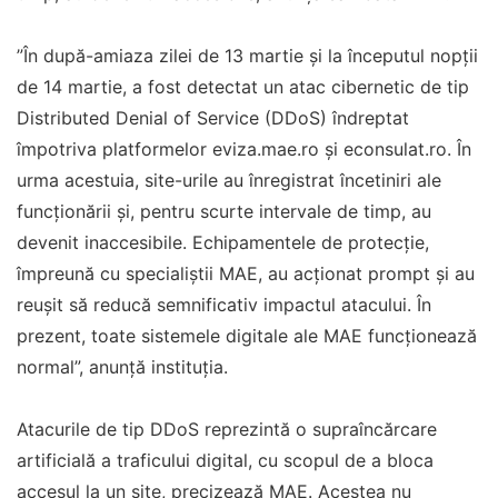
”În după-amiaza zilei de 13 martie şi la începutul nopţii
de 14 martie, a fost detectat un atac cibernetic de tip
Distributed Denial of Service (DDoS) îndreptat
împotriva platformelor eviza.mae.ro şi econsulat.ro. În
urma acestuia, site-urile au înregistrat încetiniri ale
funcţionării şi, pentru scurte intervale de timp, au
devenit inaccesibile. Echipamentele de protecţie,
împreună cu specialiştii MAE, au acţionat prompt şi au
reuşit să reducă semnificativ impactul atacului. În
prezent, toate sistemele digitale ale MAE funcţionează
normal”, anunţă instituţia.
Atacurile de tip DDoS reprezintă o supraîncărcare
artificială a traficului digital, cu scopul de a bloca
accesul la un site, precizează MAE. Acestea nu