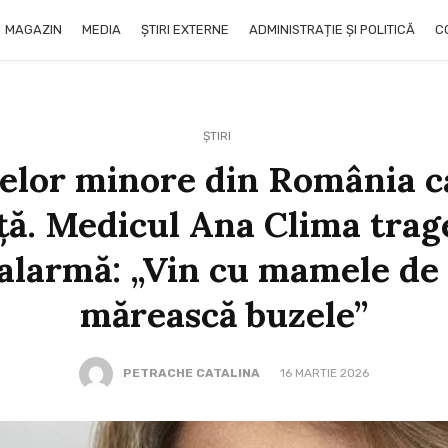
MAGAZIN
MEDIA
ȘTIRI EXTERNE
ADMINISTRAȚIE ȘI POLITICĂ
C
ȘTIRI
elor minore din România c
ță. Medicul Ana Clima trag
alarmă: „Vin cu mamele de 
mărească buzele”
PETRACHE CATALINA
16 MARTIE 2026