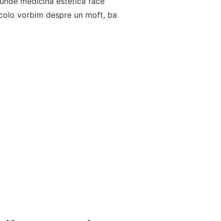
i unde medicina estetică face
acolo vorbim despre un moft, ba