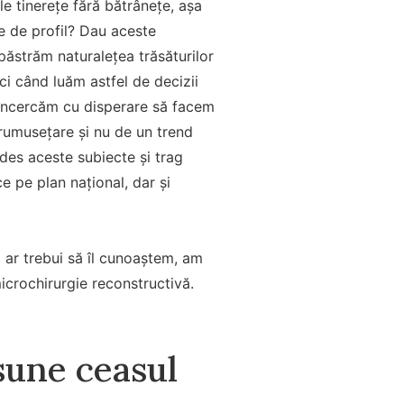
le tinerețe fără bătrânețe, așa
te de profil? Dau aceste
ăstrăm naturalețea trăsăturilor
i când luăm astfel de decizii
e încercăm cu disperare să facem
frumusețare și nu de un trend
des aceste subiecte și trag
e pe plan național, dar și
i ar trebui să îl cunoaștem, am
microchirurgie reconstructivă.
sune ceasul