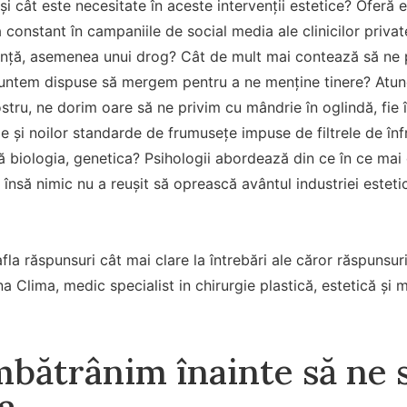
și cât este necesitate în aceste intervenții estetice? Oferă e
constant în campaniile de social media ale clinicilor priva
ență, asemenea unui drog? Cât de mult mai contează să ne p
suntem dispuse să mergem pentru a ne menține tinere? Atunc
stru, ne dorim oare să ne privim cu mândrie în oglindă, fi
ale și noilor standarde de frumusețe impuse de filtrele de în
ă biologia, genetica? Psihologii abordează din ce în ce mai 
însă nimic nu a reușit să oprească avântul industriei estetic
afla răspunsuri cât mai clare la întrebări ale căror răspunsur
a Clima, medic specialist in chirurgie plastică, estetică și 
mbătrânim înainte să ne 