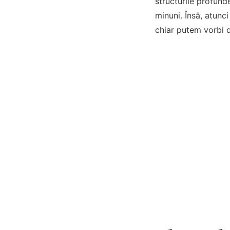
structurile profund
minuni. Însă, atun
chiar putem vorbi d