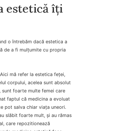
estetică îți
ând o întrebăm dacă estetica a
ă de a fi mulțumite cu propria
ici mă refer la estetica feței,
lul corpului, acelea sunt absolut
u, sunt foarte multe femei care
at faptul că medicina a evoluat
e pot salva chiar viața uneori.
au slăbit foarte mult, și au rămas
cial, care repozitionează