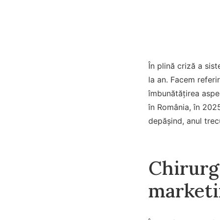
În plină criză a si
la an. Facem referi
îmbunătățirea aspec
în România, în 2025,
depășind, anul trec
Chirurgi
marketi