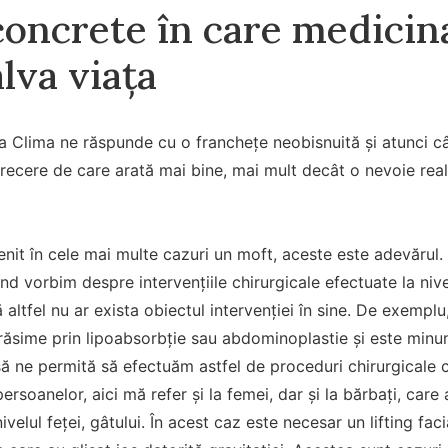
oncrete în care medicina 
lva viața
Clima ne răspunde cu o franchețe neobisnuită și atunci c
trecere de care arată mai bine, mai mult decât o nevoie real
nit în cele mai multe cazuri un moft, aceste este adevărul. A
nd vorbim despre intervențiile chirurgicale efectuate la nive
 altfel nu ar exista obiectul intervenției în sine. De exempl
răsime prin lipoabsorbție sau abdominoplastie și este minun
să ne permită să efectuăm astfel de proceduri chirurgicale c
rsoanelor, aici mă refer și la femei, dar și la bărbați, care 
nivelul feței, gâtului. În acest caz este necesar un lifting fa