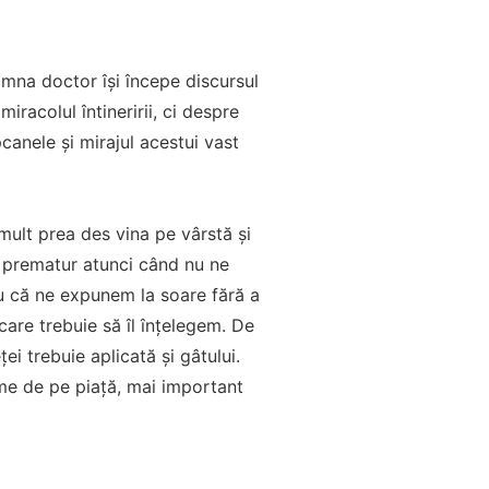
oamna doctor își începe discursul
racolul întineririi, ci despre
pcanele și mirajul acestui vast
 mult prea des vina pe vârstă și
e prematur atunci când nu ne
u că ne expunem la soare fără a
care trebuie să îl înțelegem. De
i trebuie aplicată și gâtului.
me de pe piață, mai important