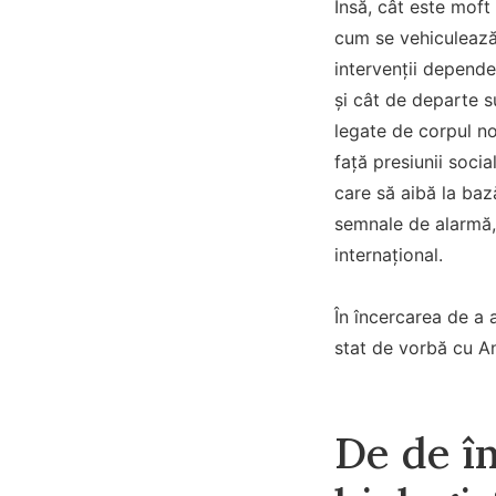
Însă, cât este moft 
cum se vehiculează 
intervenții depend
și cât de departe 
legate de corpul no
față presiunii soci
care să aibă la baz
semnale de alarmă, 
internațional.
În încercarea de a 
stat de vorbă cu An
De de î