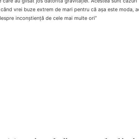
e care au glisat jos datorită gravitației. Acestea sunt cazur
ci când vrei buze extrem de mari pentru că așa este moda, 
espre inconștiență de cele mai multe ori”