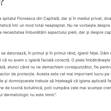
?
a spitalul Floreasca din Capitală, dar și în mediul privat, d
etică într un mod total neașteptat. Nu ne vorbește despre mi
a necesitatea îmbunătării aspectului pielii, dar și despre ca
se datorează, în primul și în primul rând, igienii feței. Dăm
l că nu avem o igienă facială corectă. O piele îmbătrâneșt
ață, atunci când nu ne demachiem corespunzător, fie pentr
factor de protecție. Acesta este cel mai important lucru pe 
și domnișoarele trebuie să înțeleagă că igiena aplicată fețe
tone de toxină botulinică, poti cumpăra cele mai scumpe cre
l dermatologic nu este nimic”.