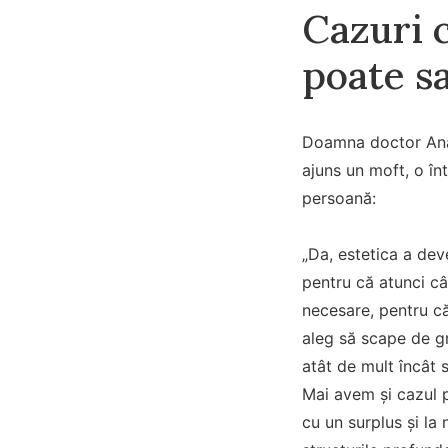
Cazuri c
poate sa
Doamna doctor Ana 
ajuns un moft, o în
persoană:
„Da, estetica a deve
pentru că atunci câ
necesare, pentru că
aleg să scape de g
atât de mult încât 
Mai avem și cazul pe
cu un surplus și la 