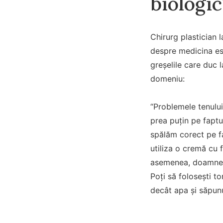
biologic
Chirurg plastician l
despre medicina est
greșelile care duc l
domeniu:
“Problemele tenului 
prea puțin pe faptu
spălăm corect pe f
utiliza o cremă cu 
asemenea, doamnele 
Poți să folosești 
decât apa și săpunu