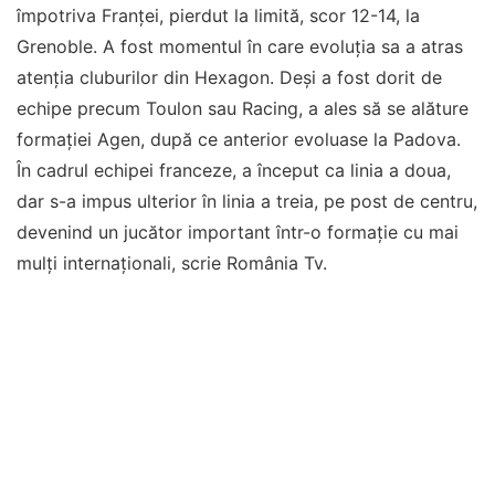
împotriva Franței, pierdut la limită, scor 12-14, la
Grenoble. A fost momentul în care evoluţia sa a atras
atenția cluburilor din Hexagon. Deși a fost dorit de
echipe precum Toulon sau Racing, a ales să se alăture
formației Agen, după ce anterior evoluase la Padova.
În cadrul echipei franceze, a început ca linia a doua,
dar s-a impus ulterior în linia a treia, pe post de centru,
devenind un jucător important într-o formație cu mai
mulți internaționali, scrie România Tv.