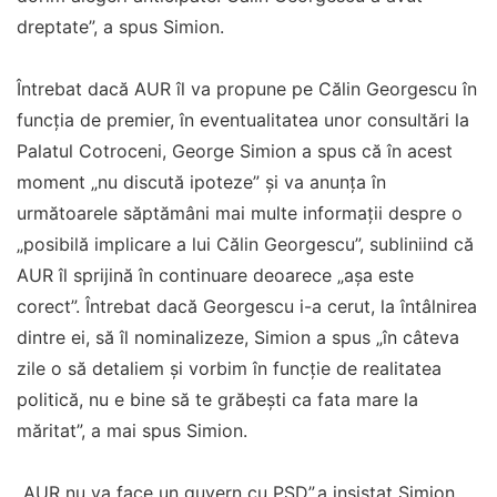
dreptate”, a spus Simion.
Întrebat dacă AUR îl va propune pe Călin Georgescu în
funcția de premier, în eventualitatea unor consultări la
Palatul Cotroceni, George Simion a spus că în acest
moment „nu discută ipoteze” și va anunța în
următoarele săptămâni mai multe informații despre o
„posibilă implicare a lui Călin Georgescu”, subliniind că
AUR îl sprijină în continuare deoarece „așa este
corect”. Întrebat dacă Georgescu i-a cerut, la întâlnirea
dintre ei, să îl nominalizeze, Simion a spus „în câteva
zile o să detaliem și vorbim în funcție de realitatea
politică, nu e bine să te grăbești ca fata mare la
măritat”, a mai spus Simion.
„AUR nu va face un guvern cu PSD”,a insistat Simion.