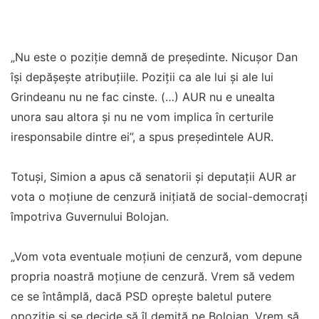
„Nu este o poziție demnă de președinte. Nicușor Dan
își depășește atribuțiile. Poziții ca ale lui și ale lui
Grindeanu nu ne fac cinste. (…) AUR nu e unealta
unora sau altora și nu ne vom implica în certurile
iresponsabile dintre ei”, a spus președintele AUR.
Totuși, Simion a apus că senatorii și deputații AUR ar
vota o moțiune de cenzură inițiată de social-democrați
împotriva Guvernului Bolojan.
„Vom vota eventuale moțiuni de cenzură, vom depune
propria noastră moțiune de cenzură. Vrem să vedem
ce se întâmplă, dacă PSD oprește baletul putere
opoziție și se decide să îl demită pe Bolojan. Vrem să