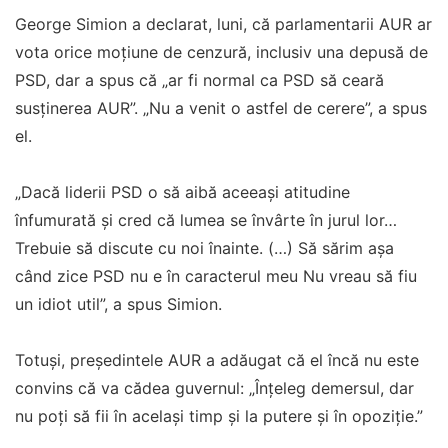
George Simion a declarat, luni, că parlamentarii AUR ar
vota orice moțiune de cenzură, inclusiv una depusă de
PSD, dar a spus că „ar fi normal ca PSD să ceară
susținerea AUR”. „Nu a venit o astfel de cerere”, a spus
el.
„Dacă liderii PSD o să aibă aceeași atitudine
înfumurată și cred că lumea se învârte în jurul lor…
Trebuie să discute cu noi înainte. (…) Să sărim așa
când zice PSD nu e în caracterul meu Nu vreau să fiu
un idiot util”, a spus Simion.
Totuși, președintele AUR a adăugat că el încă nu este
convins că va cădea guvernul: „Înțeleg demersul, dar
nu poți să fii în același timp și la putere și în opoziție.”