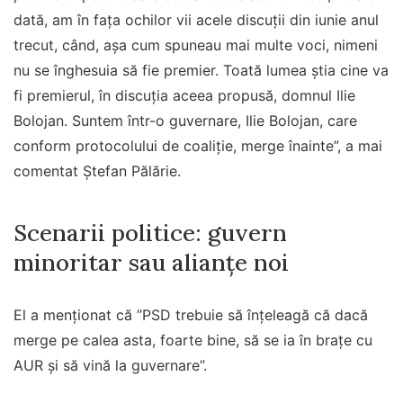
dată, am în faţa ochilor vii acele discuţii din iunie anul
trecut, când, aşa cum spuneau mai multe voci, nimeni
nu se înghesuia să fie premier. Toată lumea ştia cine va
fi premierul, în discuţia aceea propusă, domnul Ilie
Bolojan. Suntem într-o guvernare, Ilie Bolojan, care
conform protocolului de coaliţie, merge înainte”, a mai
comentat Ştefan Pălărie.
Scenarii politice: guvern
minoritar sau alianțe noi
El a menţionat că ”PSD trebuie să înţeleagă că dacă
merge pe calea asta, foarte bine, să se ia în braţe cu
AUR şi să vină la guvernare”.