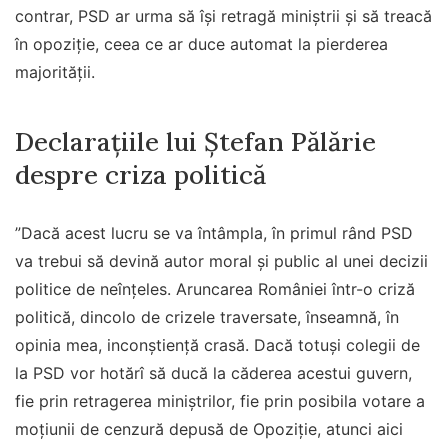
contrar, PSD ar urma să își retragă miniștrii și să treacă
în opoziție, ceea ce ar duce automat la pierderea
majorității.
Declarațiile lui Ștefan Pălărie
despre criza politică
”Dacă acest lucru se va întâmpla, în primul rând PSD
va trebui să devină autor moral şi public al unei decizii
politice de neînţeles. Aruncarea României într-o criză
politică, dincolo de crizele traversate, înseamnă, în
opinia mea, inconştienţă crasă. Dacă totuşi colegii de
la PSD vor hotărî să ducă la căderea acestui guvern,
fie prin retragerea miniştrilor, fie prin posibila votare a
moţiunii de cenzură depusă de Opoziţie, atunci aici