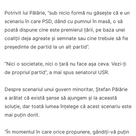
Potrivit lui Pălărie, ”sub nicio formă nu găseşte că e un
scenariu în care PSD, dând cu pumnul în masă, o să
poată dispune cine este premierul ţării, pe baza unei
coaliţii deja agreate şi semnate sau cine trebuie să fie
preşedinte de partid la un alt partid”.
”Nici o societate, nici o ţară nu face aşa ceva. Vezi-ţi
de propriul partid”, a mai spus senatorul USR.
Despre scenariul unui guvern minoritar, Ştefan Pălărie
a arătat că există şanse să ajungem şi la această
soluţie, dar toată lumea înţelege că acest scenariu este
mai puţin dorit.
”În momentul în care orice propunere, gândiţi-vă puţin