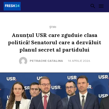
ȘTIRI
Anunțul USR care zguduie clasa
politică! Senatorul care a dezvăluit
planul secret al partidului
PETRACHE CATALINA
14 APRILIE 2026