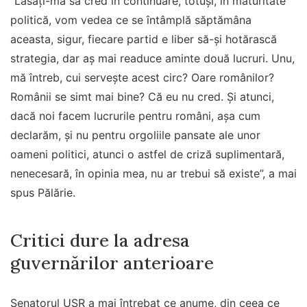
”Lăsaţi-mă să cred în continuare, totuşi, în maturitate
politică, vom vedea ce se întâmplă săptămâna
aceasta, sigur, fiecare partid e liber să-şi hotărască
strategia, dar aş mai readuce aminte două lucruri. Unu,
mă întreb, cui serveşte acest circ? Oare românilor?
Românii se simt mai bine? Că eu nu cred. Şi atunci,
dacă noi facem lucrurile pentru români, aşa cum
declarăm, şi nu pentru orgoliile pansate ale unor
oameni politici, atunci o astfel de criză suplimentară,
nenecesară, în opinia mea, nu ar trebui să existe”, a mai
spus Pălărie.
Critici dure la adresa
guvernărilor anterioare
Senatorul USR a mai întrebat ce anume, din ceea ce