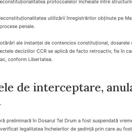
constituționalitatea protocoalelor încheiate între structuril
constituționalitatea utilizării înregistrărilor obținute pe 
procese penale.
tărâri ale instanței de contencios constituțional, dosarele 
ctele deciziilor CCR se aplică de facto retroactiv, fie în cam
tac, conform Libertatea.
le de interceptare, anul
ă
 preliminară în Dosarul Tel Drum a fost suspendată vreme de
 verificat legalitatea încheierilor de ședință prin care au fo