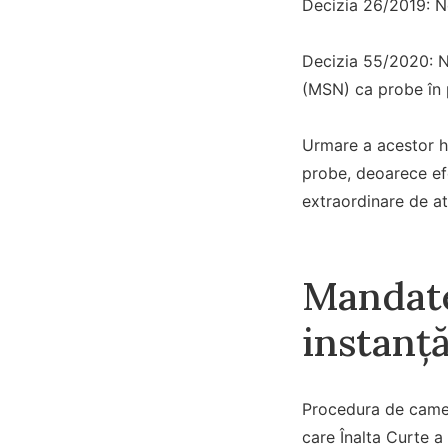
Decizia 26/2019: Ne
Decizia 55/2020: Ne
(MSN) ca probe în 
Urmare a acestor ho
probe, deoarece efe
extraordinare de a
Mandate
instanț
Procedura de cameră
care Înalta Curte a