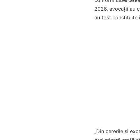
conform Libertatea,
2026, avocații au c
au fost constituite 
„Din cererile şi exc