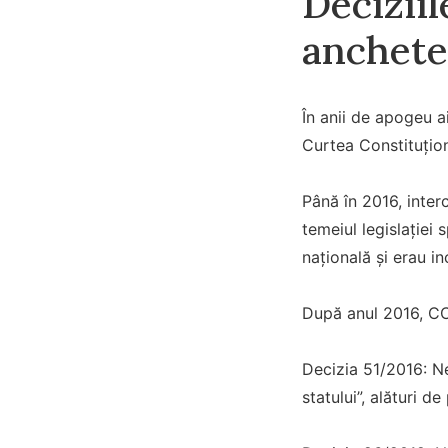
Decizii
anchete
În anii de apogeu ai
Curtea Constituțion
Până în 2016, inter
temeiul legislației
națională și erau i
După anul 2016, CC
Decizia 51/2016: Ne
statului”, alături de 