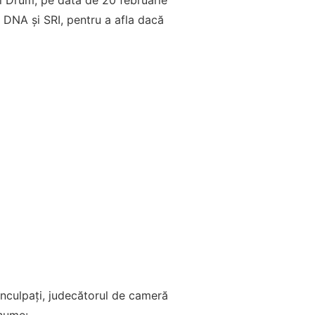
el Drum, pe data de 20 februarie
 DNA și SRI, pentru a afla dacă
 inculpaţi, judecătorul de cameră