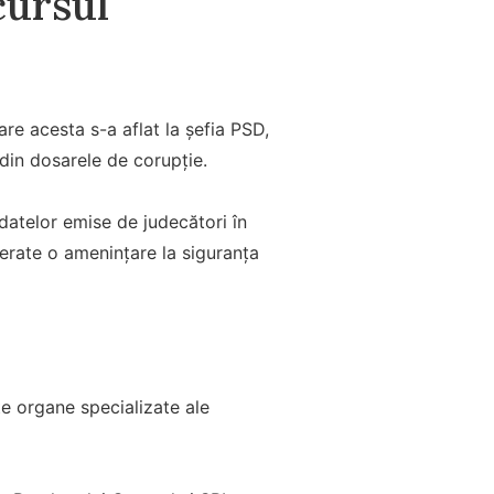
cursul
are acesta s-a aflat la șefia PSD,
 din dosarele de corupție.
ndatelor emise de judecători în
derate o amenințare la siguranța
te organe specializate ale