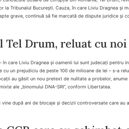
or la Tribunalul București. Cauza, în care Liviu Dragnea și 
pte grave, continuă să fie marcată de dispute juridice și co
l Tel Drum, reluat cu no
 în care Liviu Dragnea și oamenii lui sunt judecați pentru in
 cu un prejudiciu de peste 100 de milioane de lei – s-a relua
cații au găsit un nou pretext de nulitate a probelor, anume f
 mixte ale „binomului DNA-SRI”, conform Libertatea.
 vine după ani de blocaje și decizii controversate care au a