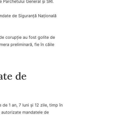
e Parchetului General și SRI.
Mandate de Siguranță Națională
de corupție au fost golite de
era preliminară, fie în căile
ate de
 1 an, 7 luni și 12 zile, timp în
st autorizate mandatele de