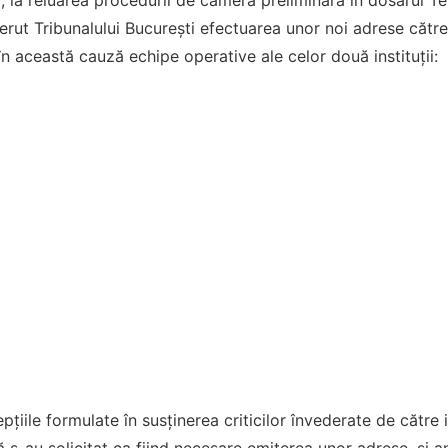
 la reluarea procedurii de cameră preliminară în dosarul T
erut Tribunalului București efectuarea unor noi adrese către
în această cauză echipe operative ale celor două instituții:
epţiile formulate în susţinerea criticilor învederate de către