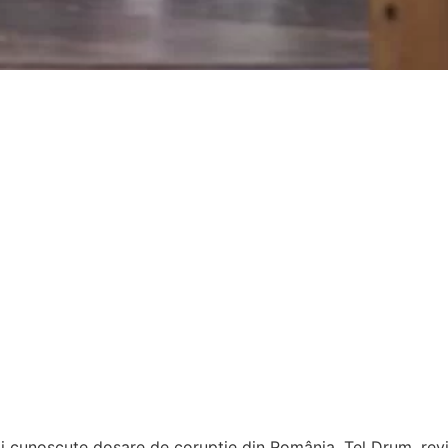
i cunoscute dosare de corupție din România, Tel Drum, revi