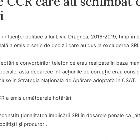
le CCR care au schimbat 
i
 influenței politice a lui Liviu Dragnea, 2016-2019, timp în c
ală a emis o serie de decizii care au dus la excluderea SRI
ceptările convorbirilor telefonice erau realizate în baza ma
 speciale, asta deoarece infracțiunile de corupție erau consi
ncluse în Strategia Națională de Apărare adoptată în CSAT.
R a emis următoarele hotărâri:
constituționalitatea implicării SRI în dosarele penale ca „al
polițiști și procurori.