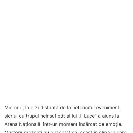
Miercuri, la o zi distanță de la nefericitul eveniment,
sicriul cu trupul neînsuflețit al lui „Il Luce” a ajuns la
Arena Națională, într-un moment încărcat de emoție.
Martorii prezenți au observat că, exact în clipa în care