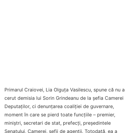
Primarul Craiovei, Lia Olguţa Vasilescu, spune că nu a
cerut demisia lui Sorin Grindeanu de la şefia Camerei
Deputaţilor, ci denunţarea coaliţiei de guvernare,
moment în care se pierd toate funcţiile – premier,
miniştri, secretari de stat, prefecţi, preşedintele
Senatului, Camerei, şefii de agenţii. Totodată, ea a