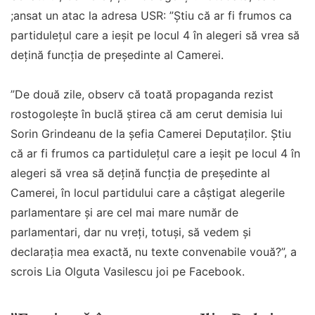
;ansat un atac la adresa USR: ”Ştiu că ar fi frumos ca
partiduleţul care a ieşit pe locul 4 în alegeri să vrea să
deţină funcţia de preşedinte al Camerei.
”De două zile, observ că toată propaganda rezist
rostogoleşte în buclă ştirea că am cerut demisia lui
Sorin Grindeanu de la şefia Camerei Deputaţilor. Ştiu
că ar fi frumos ca partiduleţul care a ieşit pe locul 4 în
alegeri să vrea să deţină funcţia de preşedinte al
Camerei, în locul partidului care a câştigat alegerile
parlamentare şi are cel mai mare număr de
parlamentari, dar nu vreţi, totuşi, să vedem şi
declaraţia mea exactă, nu texte convenabile vouă?”, a
scrois Lia Olguta Vasilescu joi pe Facebook.