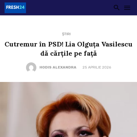
ȘTIRI
Cutremur în PSD! Lia Olguța Vasilescu
dă cărțile pe față
HODIS ALEXANDRA
25 APRILIE 2026