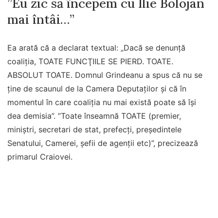
”Eu zic să începem cu Ilie Bolojan
mai întâi…”
Ea arată că a declarat textual: „Dacă se denunţă
coaliţia, TOATE FUNCŢIILE SE PIERD. TOATE.
ABSOLUT TOATE. Domnul Grindeanu a spus că nu se
ţine de scaunul de la Camera Deputaţilor şi că în
momentul în care coaliţia nu mai există poate să îşi
dea demisia”. ”Toate înseamnă TOATE (premier,
miniştri, secretari de stat, prefecţi, preşedintele
Senatului, Camerei, şefii de agenţii etc)”, precizează
primarul Craiovei.