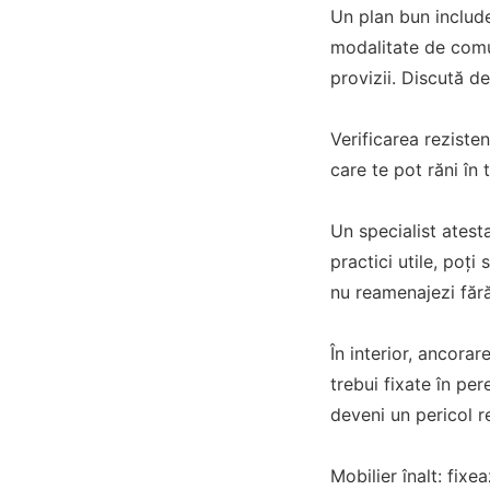
Un plan bun include 
modalitate de comu
provizii. Discută de
Verificarea rezisten
care te pot răni în 
Un specialist atesta
practici utile, poți
nu reamenajezi fără
În interior, ancorar
trebui fixate în pe
deveni un pericol re
Mobilier înalt: fixe