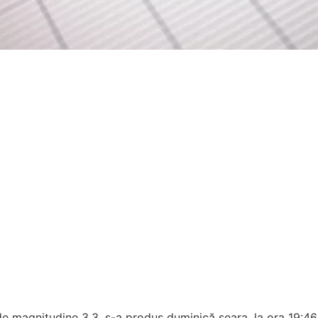
e magnitudine 3,3, s-a produs duminică seara, la ora 19:46