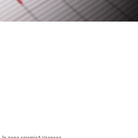
, în zona seismică Vrancea,