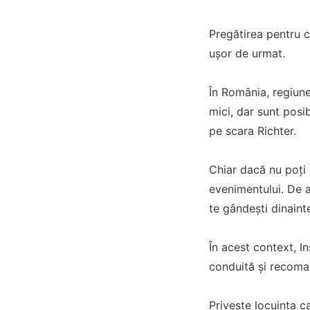
Pregătirea pentru c
ușor de urmat.
În România, regiun
mici, dar sunt posi
pe scara Richter.
Chiar dacă nu poți 
evenimentului. De ac
te gândești dinaint
În acest context, I
conduită și recoman
Privește locuința c