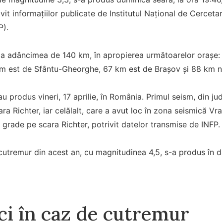
ivit informațiilor publicate de Institutul Național de Cercet
P).
 la adâncimea de 140 km, în apropierea următoarelor orașe
m est de Sfântu-Gheorghe, 67 km est de Brașov și 88 km no
 produs vineri, 17 aprilie, în România. Primul seism, din ju
ra Richter, iar celălalt, care a avut loc în zona seismică Vr
grade pe scara Richter, potrivit datelor transmise de INFP.
utremur din acest an, cu magnitudinea 4,5, s-a produs în da
ci în caz de cutremur