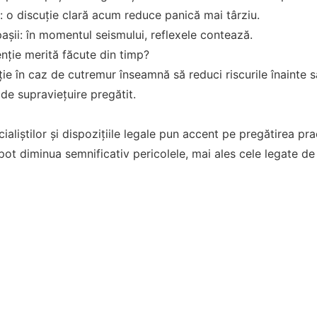
: o discuție clară acum reduce panică mai târziu.
șii: în momentul seismului, reflexele contează.
nție merită făcute din timp?
ie în caz de cutremur înseamnă să reduci riscurile înainte s
 de supraviețuire pregătit.
aliștilor și dispozițiile legale pun accent pe pregătirea pra
ă pot diminua semnificativ pericolele, mai ales cele legate d