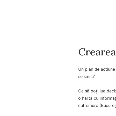
Crearea
Un plan de acțiune 
seismic?
Ca să poți lua deci
o hartă cu informaț
cutremure (Bucureșt