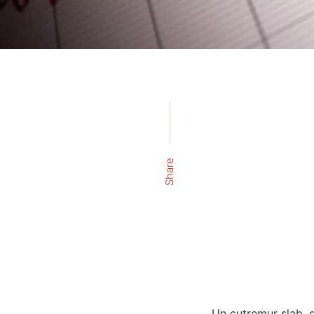
Share
Un cutremur slab, d