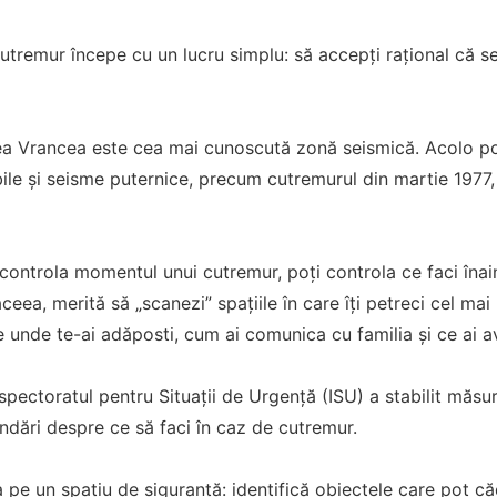
utremur începe cu un lucru simplu: să accepți rațional că se
ea Vrancea este cea mai cunoscută zonă seismică. Acolo p
bile și seisme puternice, precum cutremurul din martie 1977
controla momentul unui cutremur, poți controla ce faci înain
eea, merită să „scanezi” spațiile în care îți petreci cel mai 
e unde te-ai adăposti, cum ai comunica cu familia și ce ai av
nspectoratul pentru Situații de Urgență (ISU) a stabilit măsur
dări despre ce să faci în caz de cutremur.
a pe un spațiu de siguranță: identifică obiectele care pot că