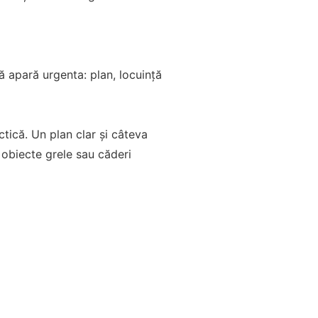
ă apară urgenta: plan, locuință
ctică. Un plan clar și câteva
e obiecte grele sau căderi