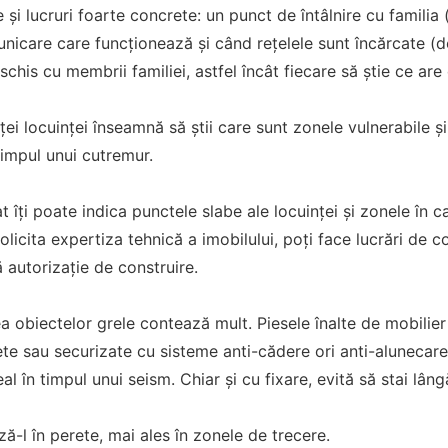
și lucruri foarte concrete: un punct de întâlnire cu familia (
nicare care funcționează și când rețelele sunt încărcate (d
schis cu membrii familiei, astfel încât fiecare să știe ce are
ței locuinței înseamnă să știi care sunt zonele vulnerabile ș
timpul unui cutremur.
t îți poate indica punctele slabe ale locuinței și zonele în c
 solicita expertiza tehnică a imobilului, poți face lucrări de 
 autorizație de construire.
ea obiectelor grele contează mult. Piesele înalte de mobilier
rete sau securizate cu sisteme anti-cădere ori anti-alunecare
al în timpul unui seism. Chiar și cu fixare, evită să stai lâ
ază-l în perete, mai ales în zonele de trecere.