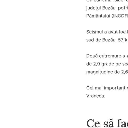
județul Buzău, potr
Pământului (INCDF
Seismul a avut loc
sud de Buzău, 57 k
Două cutremure s-au
de 2,9 grade pe sca
magnitudine de 2,6 
Cel mai important c
Vrancea.
Ce să fa