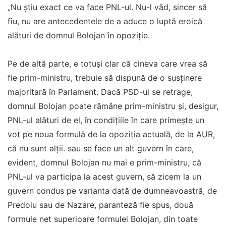
„Nu știu exact ce va face PNL-ul. Nu-l văd, sincer să
fiu, nu are antecedentele de a aduce o luptă eroică
alături de domnul Bolojan în opoziție.
Pe de altă parte, e totuși clar că cineva care vrea să
fie prim-ministru, trebuie să dispună de o susținere
majoritară în Parlament. Dacă PSD-ul se retrage,
domnul Bolojan poate rămâne prim-ministru și, desigur,
PNL-ul alături de el, în condițiile în care primește un
vot pe noua formulă de la opoziția actuală, de la AUR,
că nu sunt alții. sau se face un alt guvern în care,
evident, domnul Bolojan nu mai e prim-ministru, că
PNL-ul va participa la acest guvern, să zicem la un
guvern condus pe varianta dată de dumneavoastră, de
Predoiu sau de Nazare, paranteză fie spus, două
formule net superioare formulei Bolojan, din toate