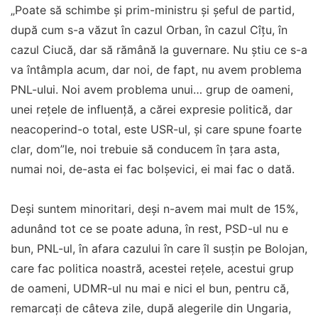
„Poate să schimbe și prim-ministru și șeful de partid,
după cum s-a văzut în cazul Orban, în cazul Cîțu, în
cazul Ciucă, dar să rămână la guvernare. Nu știu ce s-a
va întâmpla acum, dar noi, de fapt, nu avem problema
PNL-ului. Noi avem problema unui… grup de oameni,
unei rețele de influență, a cărei expresie politică, dar
neacoperind-o total, este USR-ul, și care spune foarte
clar, dom”le, noi trebuie să conducem în țara asta,
numai noi, de-asta ei fac bolșevici, ei mai fac o dată.
Deși suntem minoritari, deși n-avem mai mult de 15%,
adunând tot ce se poate aduna, în rest, PSD-ul nu e
bun, PNL-ul, în afara cazului în care îl susțin pe Bolojan,
care fac politica noastră, acestei rețele, acestui grup
de oameni, UDMR-ul nu mai e nici el bun, pentru că,
remarcați de câteva zile, după alegerile din Ungaria,