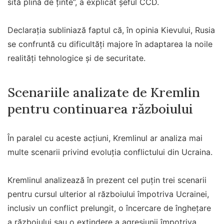
sită plină de ținte”, a explicat șeful CCD.
Declarația subliniază faptul că, în opinia Kievului, Rusia
se confruntă cu dificultăți majore în adaptarea la noile
realități tehnologice și de securitate.
Scenariile analizate de Kremlin
pentru continuarea războiului
În paralel cu aceste acțiuni, Kremlinul ar analiza mai
multe scenarii privind evoluția conflictului din Ucraina.
Kremlinul analizează în prezent cel puțin trei scenarii
pentru cursul ulterior al războiului împotriva Ucrainei,
inclusiv un conflict prelungit, o încercare de înghețare
a războiului sau o extindere a agresiunii împotriva