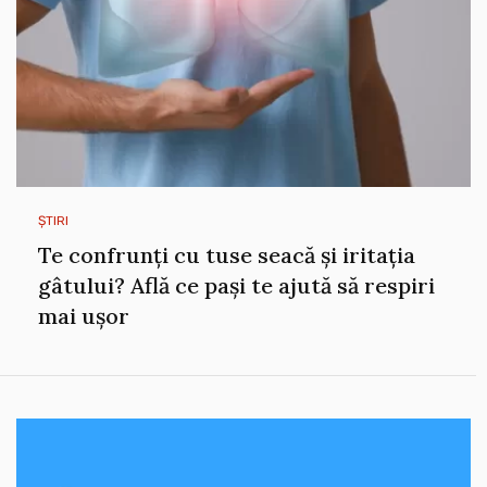
ȘTIRI
Te confrunți cu tuse seacă și iritația
gâtului? Află ce pași te ajută să respiri
mai ușor