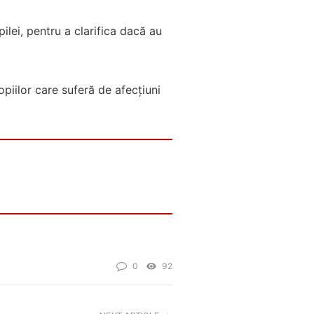
ilei, pentru a clarifica dacă au
opiilor care suferă de afecțiuni
0
92