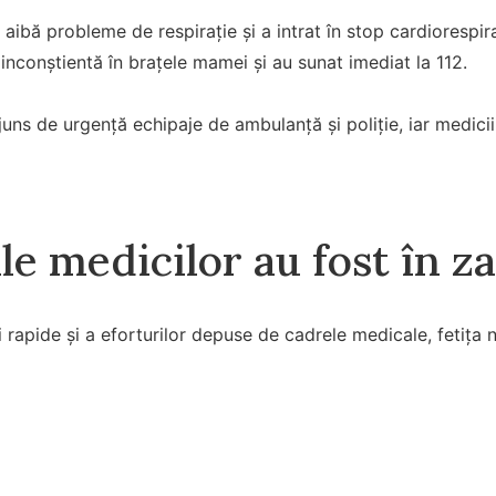
aibă probleme de respirație și a intrat în stop cardiorespira
 inconștientă în brațele mamei și au sunat imediat la 112.
ajuns de urgență echipaje de ambulanță și poliție, iar medic
le medicilor au fost în z
i rapide și a eforturilor depuse de cadrele medicale, fetița n