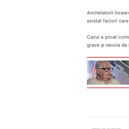
Anchetatorii încear
existat factori care
Cazul a șocat comun
grave și nevoia de i