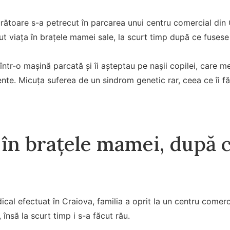
ătoare s-a petrecut în parcarea unui centru comercial din 
dut viața în brațele mamei sale, la scurt timp după ce fusese
într-o mașină parcată și îi așteptau pe nașii copilei, care m
e. Micuța suferea de un sindrom genetic rar, ceea ce îi f
în brațele mamei, după ce
cal efectuat în Craiova, familia a oprit la un centru comerc
însă la scurt timp i s-a făcut rău.