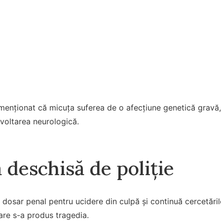
menționat că micuța suferea de o afecțiune genetică gravă, 
voltarea neurologică.
 deschisă de poliție
n dosar penal pentru ucidere din culpă și continuă cercetăril
are s-a produs tragedia.