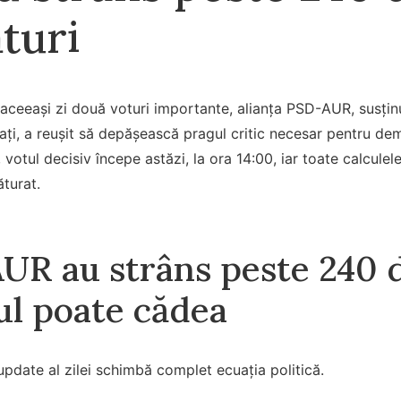
turi
aceeași zi două voturi importante, alianța PSD-AUR, susținu
iați, a reușit să depășească pragul critic necesar pentru dem
, votul decisiv începe astăzi, la ora 14:00, iar toate calculel
ăturat.
AUR au strâns peste 240 
l poate cădea
pdate al zilei schimbă complet ecuația politică.