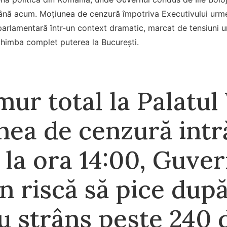
ână acum. Moțiunea de cenzură împotriva Executivului urmea
parlamentară într-un context dramatic, marcat de tensiuni ur
chimba complet puterea la București.
ur total la Palatul 
ea de cenzură intră
 la ora 14:00, Guve
n riscă să pice dup
 strâns peste 240 