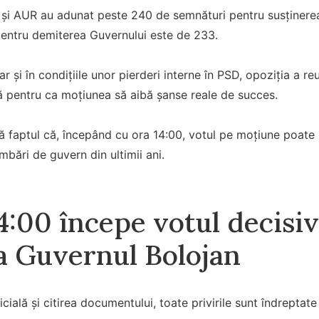
și AUR au adunat peste 240 de semnături pentru susținere
pentru demiterea Guvernului este de 233.
ar și în condițiile unor pierderi interne în PSD, opoziția a 
ă pentru ca moțiunea să aibă șanse reale de succes.
că faptul că, începând cu ora 14:00, votul pe moțiune poate
bări de guvern din ultimii ani.
4:00 începe votul decisi
a Guvernul Bolojan
ială și citirea documentului, toate privirile sunt îndreptate