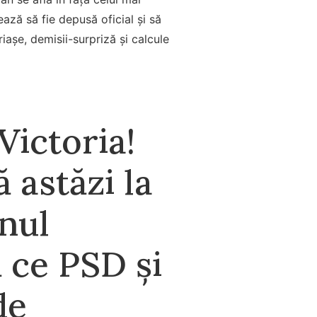
ză să fie depusă oficial și să
iașe, demisii-surpriză și calcule
Victoria!
 astăzi la
rnul
ă ce PSD și
de