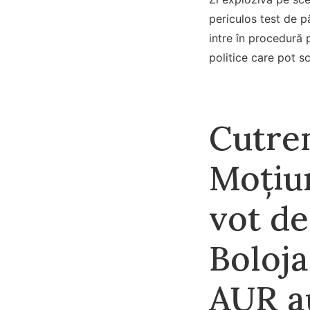
periculos test de p
intre în procedură 
politice care pot s
Cutrem
Moțiun
vot de
Boloja
AUR au