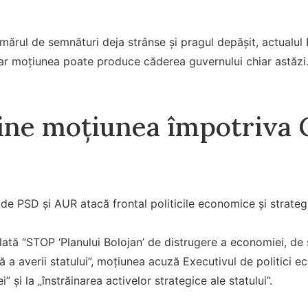
.
ărul de semnături deja strânse și pragul depășit, actualul E
iar moțiunea poate produce căderea guvernului chiar astăzi
ine moțiunea împotriva 
 PSD și AUR atacă frontal politicile economice și strategi
ulată “STOP ‘Planului Bolojan’ de distrugere a economiei, de 
 a averii statului”, moțiunea acuză Executivul de politici 
” și la „înstrăinarea activelor strategice ale statului”.