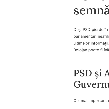
semnă
Deși PSD pierde în 
parlamentari neafil
ultimelor informații
Bolojan poate fi înl
PSD și 
Guvernu
Cel mai important u