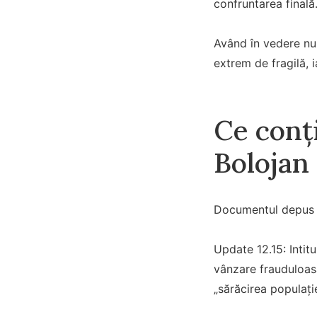
confruntarea finală
Având în vedere num
extrem de fragilă, 
Ce conț
Bolojan
Documentul depus de
Update 12.15: Intit
vânzare frauduloasă
„sărăcirea populației