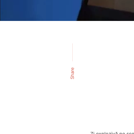
Share
Zi explozivă pe sce