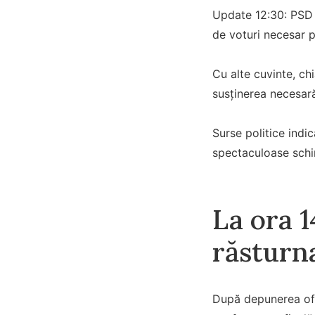
Update 12:30: PSD 
de voturi necesar 
Cu alte cuvinte, chi
susținerea necesar
Surse politice indi
spectaculoase schim
La ora 1
răsturn
După depunerea ofic