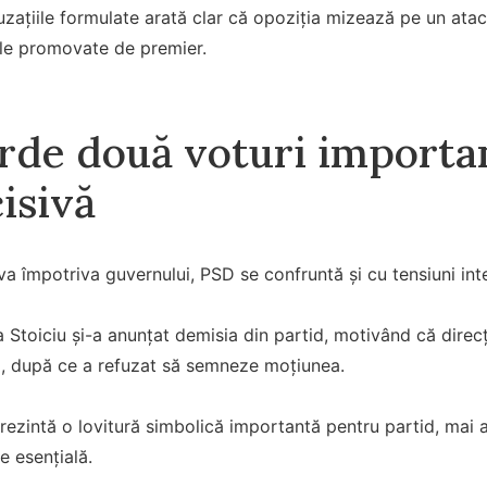
cuzațiile formulate arată clar că opoziția mizează pe un atac 
le promovate de premier.
rde două voturi importan
isivă
iva împotriva guvernului, PSD se confruntă și cu tensiuni int
 Stoiciu și-a anunțat demisia din partid, motivând că direc
ri, după ce a refuzat să semneze moțiunea.
rezintă o lovitură simbolică importantă pentru partid, mai 
e esențială.