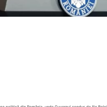
na politică din România, unde Guvernul condus de Ilie Boloja