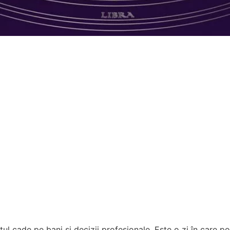
ntul cade pe bani și decizii profesionale. Este o zi în care p