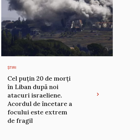
ȘTIRI
Cel puțin 20 de morți
în Liban după noi
atacuri israeliene.
Acordul de încetare a
focului este extrem
de fragil