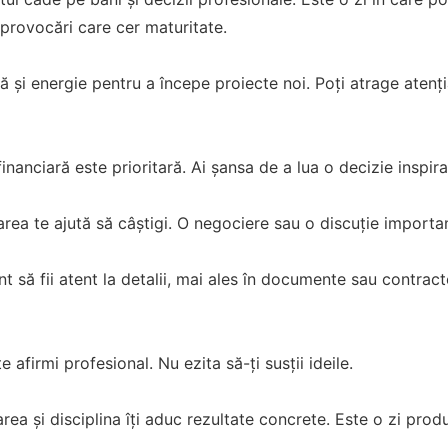
 provocări care cer maturitate.
vă și energie pentru a începe proiecte noi. Poți atrage atenți
financiară este prioritară. Ai șansa de a lua o decizie inspira
a te ajută să câștigi. O negociere sau o discuție important
t să fii atent la detalii, mai ales în documente sau contra
e afirmi profesional. Nu ezita să-ți susții ideile.
rea și disciplina îți aduc rezultate concrete. Este o zi produ