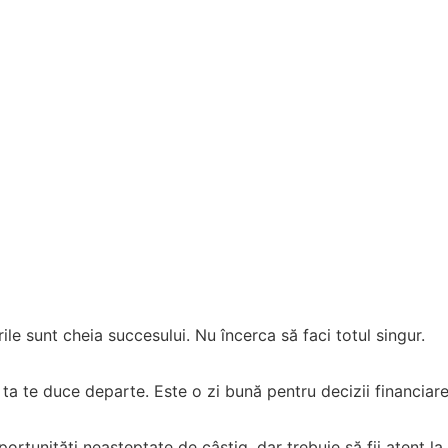
ile sunt cheia succesului. Nu încerca să faci totul singur.
ta te duce departe. Este o zi bună pentru decizii financiar
rtunități neașteptate de câștig, dar trebuie să fii atent la d