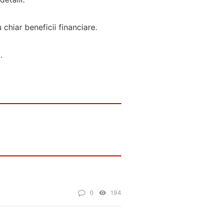
chiar beneficii financiare.
.
0
194