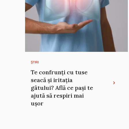
ȘTIRI
Te confrunți cu tuse
seacă și iritația
gâtului? Află ce pași te
ajută să respiri mai
ușor