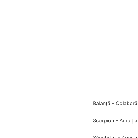
Balanță – Colaborăr
Scorpion – Ambiția 
Săgetător – Apar opo