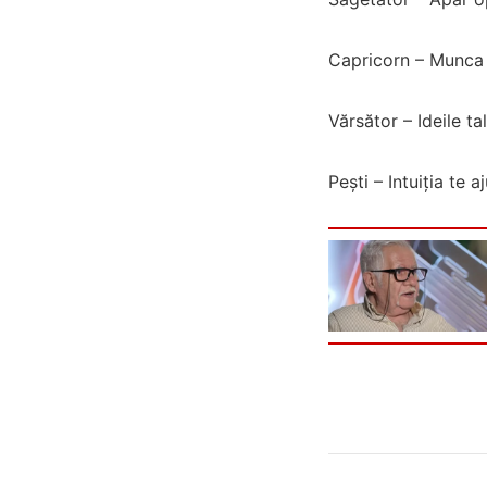
Capricorn – Munca d
Vărsător – Ideile ta
Pești – Intuiția te a