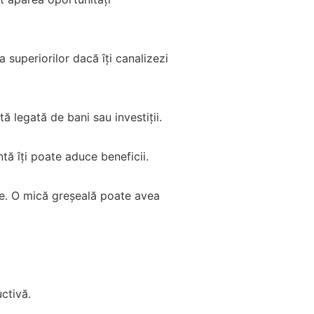
a superiorilor dacă îți canalizezi
tă legată de bani sau investiții.
ă îți poate aduce beneficii.
cte. O mică greșeală poate avea
ctivă.