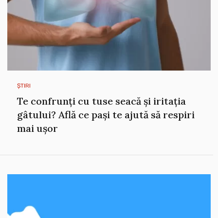
ȘTIRI
Te confrunți cu tuse seacă și iritația
gâtului? Află ce pași te ajută să respiri
mai ușor