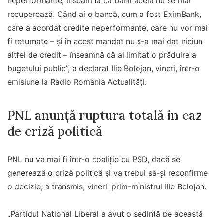
neperformante, înseamnă că banii aceia nu se mai
recuperează. Când ai o bancă, cum a fost EximBank,
care a acordat credite neperformante, care nu vor mai
fi returnate – şi în acest mandat nu s-a mai dat niciun
altfel de credit – înseamnă că ai limitat o prăduire a
bugetului public”, a declarat Ilie Bolojan, vineri, într-o
emisiune la Radio România Actualităţi.
PNL anunță ruptura totală în caz
de criză politică
PNL nu va mai fi într-o coaliţie cu PSD, dacă se
generează o criză politică şi va trebui să-şi reconfirme
o decizie, a transmis, vineri, prim-ministrul Ilie Bolojan.
„Partidul Naţional Liberal a avut o şedinţă pe această