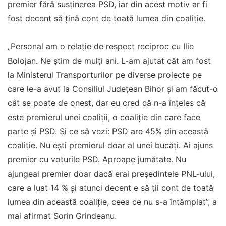
premier fără susţinerea PSD, iar din acest motiv ar fi
fost decent să ţină cont de toată lumea din coaliţie.
„Personal am o relaţie de respect reciproc cu Ilie
Bolojan. Ne ştim de mulţi ani. L-am ajutat cât am fost
la Ministerul Transporturilor pe diverse proiecte pe
care le-a avut la Consiliul Judeţean Bihor şi am făcut-o
cât se poate de onest, dar eu cred că n-a înţeles că
este premierul unei coaliţii, o coaliţie din care face
parte şi PSD. Şi ce să vezi: PSD are 45% din această
coaliţie. Nu eşti premierul doar al unei bucăţi. Ai ajuns
premier cu voturile PSD. Aproape jumătate. Nu
ajungeai premier doar dacă erai preşedintele PNL-ului,
care a luat 14 % şi atunci decent e să ţii cont de toată
lumea din această coaliţie, ceea ce nu s-a întâmplat”, a
mai afirmat Sorin Grindeanu.