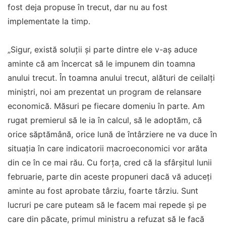
fost deja propuse în trecut, dar nu au fost
implementate la timp.
„Sigur, există soluţii şi parte dintre ele v-aş aduce
aminte că am încercat să le impunem din toamna
anului trecut. În toamna anului trecut, alături de ceilalţi
miniştri, noi am prezentat un program de relansare
economică. Măsuri pe fiecare domeniu în parte. Am
rugat premierul să le ia în calcul, să le adoptăm, că
orice săptămână, orice lună de întârziere ne va duce în
situaţia în care indicatorii macroeconomici vor arăta
din ce în ce mai rău. Cu forţa, cred că la sfârşitul lunii
februarie, parte din aceste propuneri dacă vă aduceţi
aminte au fost aprobate târziu, foarte târziu. Sunt
lucruri pe care puteam să le facem mai repede şi pe
care din păcate, primul ministru a refuzat să le facă