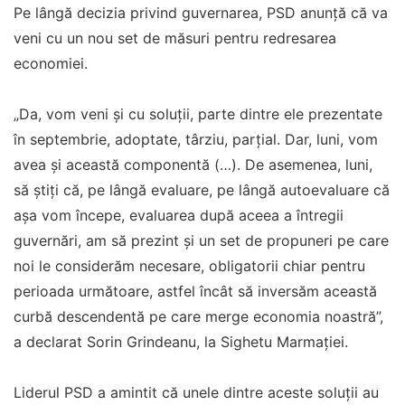
Pe lângă decizia privind guvernarea, PSD anunță că va
veni cu un nou set de măsuri pentru redresarea
economiei.
„Da, vom veni şi cu soluţii, parte dintre ele prezentate
în septembrie, adoptate, târziu, parţial. Dar, luni, vom
avea şi această componentă (…). De asemenea, luni,
să ştiţi că, pe lângă evaluare, pe lângă autoevaluare că
aşa vom începe, evaluarea după aceea a întregii
guvernări, am să prezint şi un set de propuneri pe care
noi le considerăm necesare, obligatorii chiar pentru
perioada următoare, astfel încât să inversăm această
curbă descendentă pe care merge economia noastră”,
a declarat Sorin Grindeanu, la Sighetu Marmaţiei.
Liderul PSD a amintit că unele dintre aceste soluții au