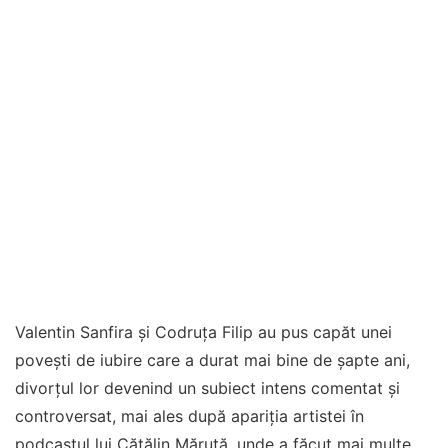
Valentin Sanfira și Codruța Filip au pus capăt unei
povești de iubire care a durat mai bine de șapte ani,
divorțul lor devenind un subiect intens comentat și
controversat, mai ales după apariția artistei în
podcastul lui Cătălin Măruță, unde a făcut mai multe