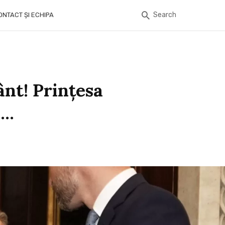
Search
ONTACT ȘI ECHIPA
nt! Prințesa
a…