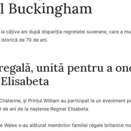
ul Buckingham
 câțiva ani după dispariția regretatei suverane, care a mur
istorică de 70 de ani.
 regală, unită pentru a 
 Elisabeta
Chaterine, și Prințul William au participat la un eveniment 
0 de ani de la nașterea Reginei Elisabeta.
de Wales s-au alăturat membrilor familiei regale britanice mar