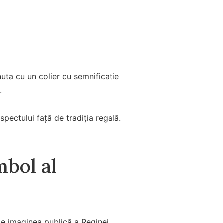
nuta cu un colier cu semnificație
.
espectului față de tradiția regală.
mbol al
 de imaginea publică a Reginei