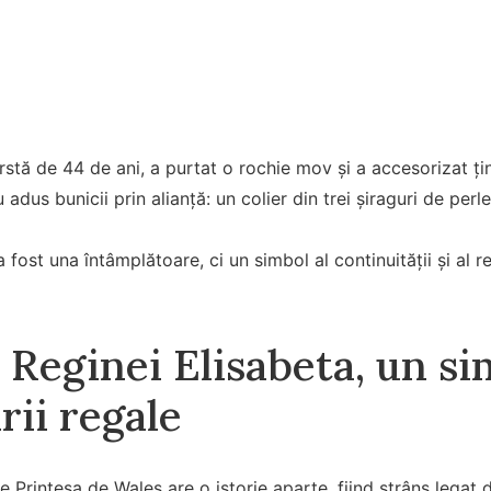
ârstă de 44 de ani, a purtat o rochie mov și a accesorizat ți
adus bunicii prin alianță: un colier din trei șiraguri de perle
a fost una întâmplătoare, ci un simbol al continuității și al r
 Reginei Elisabeta, un si
rii regale
e Prințesa de Wales are o istorie aparte, fiind strâns legat