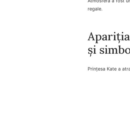
Atmosfera a fost un
regale.
Apariția
și simb
Prințesa Kate a atra