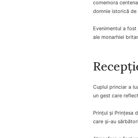
comemora centenaru
domnie istorică de 
Evenimentul a fost 
ale monarhiei brita
Recepți
Cuplul princiar a l
un gest care reflec
Prințul și Prințesa
care și-au sărbători