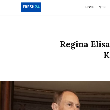
HOME
ȘTIRI
Regina Elis
K