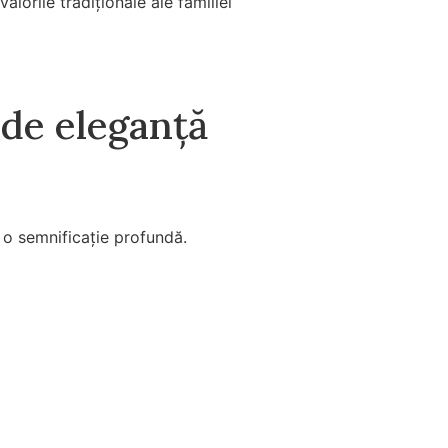
lorile tradiționale ale familiei
 de eleganță
cu o semnificație profundă.