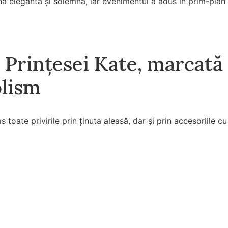
a elegantă și solemnă, iar evenimentul a adus în prim-plan va
 Prințesei Kate, marcată
olism
s toate privirile prin ținuta aleasă, dar și prin accesoriile 