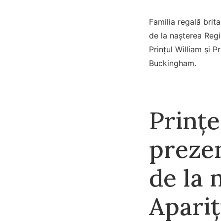
Familia regală brit
de la nașterea Regi
Prințul William și P
Buckingham.
Prințe
prezen
de la 
Apariț