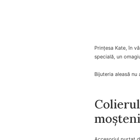
Prințesa Kate, în v
specială, un omagiu 
Bijuteria aleasă nu 
Colierul
moșteni
Accesoriul purtat d