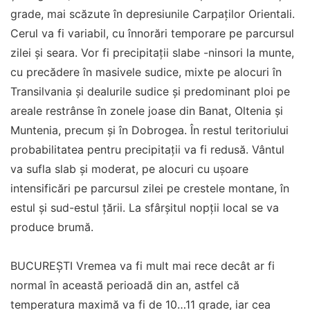
grade, mai scăzute în depresiunile Carpaților Orientali.
Cerul va fi variabil, cu înnorări temporare pe parcursul
zilei și seara. Vor fi precipitații slabe -ninsori la munte,
cu precădere în masivele sudice, mixte pe alocuri în
Transilvania și dealurile sudice și predominant ploi pe
areale restrânse în zonele joase din Banat, Oltenia și
Muntenia, precum și în Dobrogea. În restul teritoriului
probabilitatea pentru precipitații va fi redusă. Vântul
va sufla slab și moderat, pe alocuri cu ușoare
intensificări pe parcursul zilei pe crestele montane, în
estul și sud-estul țării. La sfârșitul nopții local se va
produce brumă.
BUCUREȘTI Vremea va fi mult mai rece decât ar fi
normal în această perioadă din an, astfel că
temperatura maximă va fi de 10…11 grade, iar cea