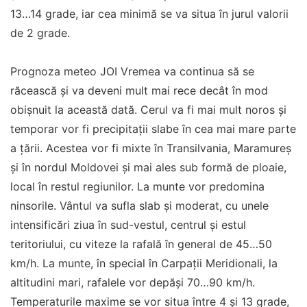
13…14 grade, iar cea minimă se va situa în jurul valorii
de 2 grade.
Prognoza meteo JOI Vremea va continua să se
răcească și va deveni mult mai rece decât în mod
obișnuit la această dată. Cerul va fi mai mult noros și
temporar vor fi precipitații slabe în cea mai mare parte
a țării. Acestea vor fi mixte în Transilvania, Maramureș
și în nordul Moldovei și mai ales sub formă de ploaie,
local în restul regiunilor. La munte vor predomina
ninsorile. Vântul va sufla slab și moderat, cu unele
intensificări ziua în sud-vestul, centrul și estul
teritoriului, cu viteze la rafală în general de 45…50
km/h. La munte, în special în Carpații Meridionali, la
altitudini mari, rafalele vor depăși 70…90 km/h.
Temperaturile maxime se vor situa între 4 și 13 grade,