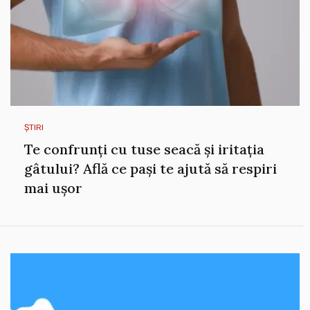
ȘTIRI
Te confrunți cu tuse seacă și iritația
gâtului? Află ce pași te ajută să respiri
mai ușor