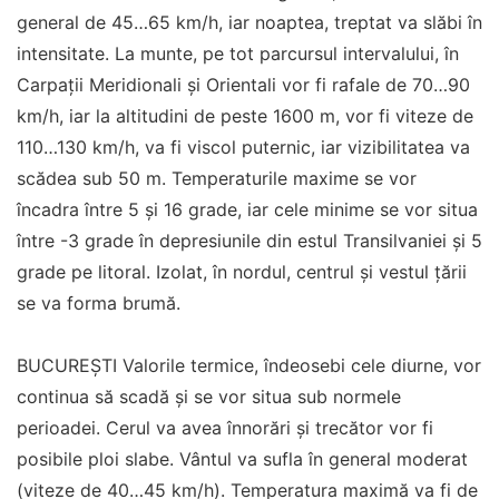
general de 45…65 km/h, iar noaptea, treptat va slăbi în
intensitate. La munte, pe tot parcursul intervalului, în
Carpații Meridionali și Orientali vor fi rafale de 70…90
km/h, iar la altitudini de peste 1600 m, vor fi viteze de
110…130 km/h, va fi viscol puternic, iar vizibilitatea va
scădea sub 50 m. Temperaturile maxime se vor
încadra între 5 și 16 grade, iar cele minime se vor situa
între -3 grade în depresiunile din estul Transilvaniei și 5
grade pe litoral. Izolat, în nordul, centrul și vestul țării
se va forma brumă.
BUCUREȘTI Valorile termice, îndeosebi cele diurne, vor
continua să scadă și se vor situa sub normele
perioadei. Cerul va avea înnorări și trecător vor fi
posibile ploi slabe. Vântul va sufla în general moderat
(viteze de 40…45 km/h). Temperatura maximă va fi de