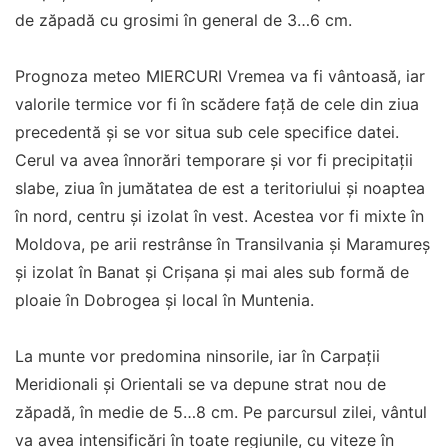
de zăpadă cu grosimi în general de 3…6 cm.
Prognoza meteo MIERCURI Vremea va fi vântoasă, iar
valorile termice vor fi în scădere față de cele din ziua
precedentă și se vor situa sub cele specifice datei.
Cerul va avea înnorări temporare și vor fi precipitații
slabe, ziua în jumătatea de est a teritoriului și noaptea
în nord, centru și izolat în vest. Acestea vor fi mixte în
Moldova, pe arii restrânse în Transilvania și Maramureș
și izolat în Banat și Crișana și mai ales sub formă de
ploaie în Dobrogea și local în Muntenia.
La munte vor predomina ninsorile, iar în Carpații
Meridionali și Orientali se va depune strat nou de
zăpadă, în medie de 5…8 cm. Pe parcursul zilei, vântul
va avea intensificări în toate regiunile, cu viteze în