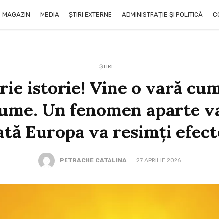
MAGAZIN
MEDIA
ȘTIRI EXTERNE
ADMINISTRAȚIE ȘI POLITICĂ
C
ȘTIRI
ie istorie! Vine o vară cu
ume. Un fenomen aparte va 
ată Europa va resimți efect
PETRACHE CATALINA
27 APRILIE 2026