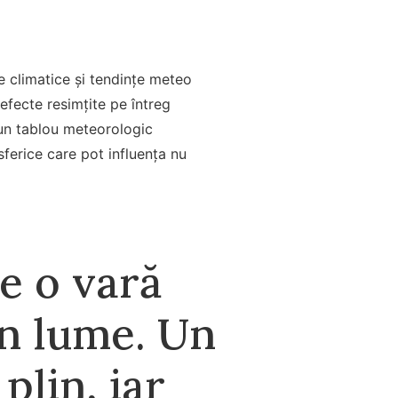
e climatice și tendințe meteo
 efecte resimțite pe întreg
e un tablou meteorologic
ferice care pot influența nu
e o vară
n lume. Un
plin, iar