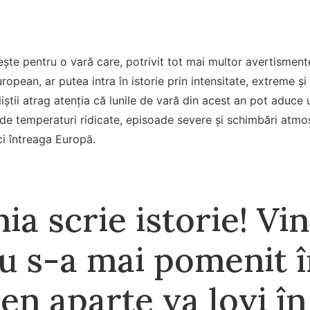
te pentru o vară care, potrivit tot mai multor avertisment
uropean, ar putea intra în istorie prin intensitate, extreme și
liștii atrag atenția că lunile de vară din acest an pot aduc
de temperaturi ridicate, episoade severe și schimbări atmos
ci întreaga Europă.
a scrie istorie! Vin
u s-a mai pomenit î
n aparte va lovi în 