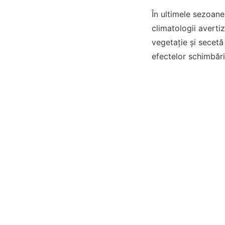
În ultimele sezoane
climatologii averti
vegetație și secetă
efectelor schimbări