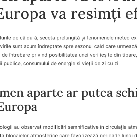
Europa va resimți e
lurile de căldură, seceta prelungită și fenomenele meteo e
ivirile sunt acum îndreptate spre sezonul cald care urmează
 de întrebare privind posibilitatea unei veri ieșite din tipa
ții publice, consumului de energie și vieții de zi cu zi.
men aparte ar putea sc
 Europa
atologii au observat modificări semnificative în circulația atm
nța blocajelor atmosferice care favorizează perioade lungi d