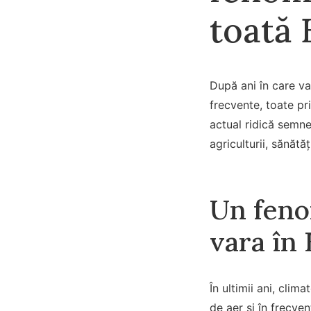
toată 
După ani în care va
frecvente, toate pr
actual ridică semne
agriculturii, sănătă
Un feno
vara în
În ultimii ani, clim
de aer și în frecve