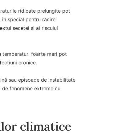
turile ridicate prelungite pot
în special pentru răcire.
tul secetei și al riscului
cu temperaturi foarte mari pot
fecțiuni cronice.
ină sau episoade de instabilitate
 și de fenomene extreme cu
lor climatice