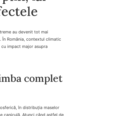
fectele
xtreme au devenit tot mai
. În România, contextul climatic
re, cu impact major asupra
himba complet
osferică, în distribuția maselor
e caniculă. Atunci când astfel de