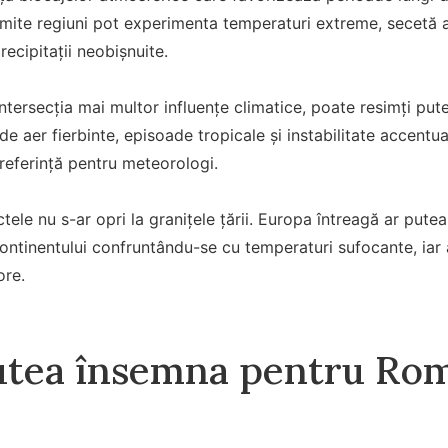
umite regiuni pot experimenta temperaturi extreme, secetă 
precipitații neobișnuite.
intersecția mai multor influențe climatice, poate resimți put
 aer fierbinte, episoade tropicale și instabilitate accentu
 referință pentru meteorologi.
ctele nu s-ar opri la granițele țării. Europa întreagă ar pute
continentului confruntându-se cu temperaturi sufocante, iar 
ore.
utea însemna pentru Rom