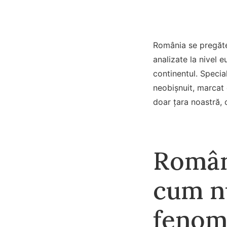
România se pregăteș
analizate la nivel e
continentul. Specia
neobișnuit, marcat 
doar țara noastră, 
Români
cum n
fenome