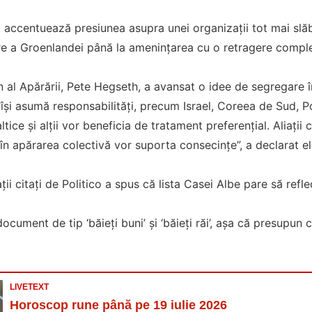
accentuează presiunea asupra unei organizații tot mai slăbi
re a Groenlandei până la amenințarea cu o retragere comple
n al Apărării, Pete Hegseth, a avansat o idee de segregare
e își asumă responsabilități, precum Israel, Coreea de Sud, P
ltice și alții vor beneficia de tratament preferențial. Aliații 
 în apărarea colectivă vor suporta consecințe”, a declarat el
ții citați de Politico a spus că lista Casei Albe pare să ref
cument de tip ‘băieți buni’ și ‘băieți răi’, așa că presupun c
LIVETEXT
Horoscop rune până pe 19 iulie 2026