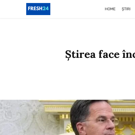
HOME
ȘTIRI
Știrea face în