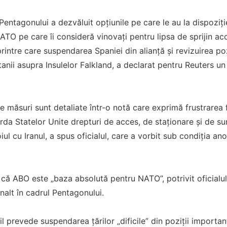
 Pentagonului a dezvăluit opțiunile pe care le au la dispoziți
NATO pe care îi consideră vinovați pentru lipsa de sprijin ac
printre care suspendarea Spaniei din alianță și revizuirea poz
itanii asupra Insulelor Falkland, a declarat pentru Reuters un
le măsuri sunt detaliate într-o notă care exprimă frustrarea 
orda Statelor Unite drepturi de acces, de staționare și de 
ul cu Iranul, a spus oficialul, care a vorbit sub condiția an
 că ABO este „baza absolută pentru NATO”, potrivit oficialul
 înalt în cadrul Pentagonului.
l prevede suspendarea țărilor „dificile” din poziții importan