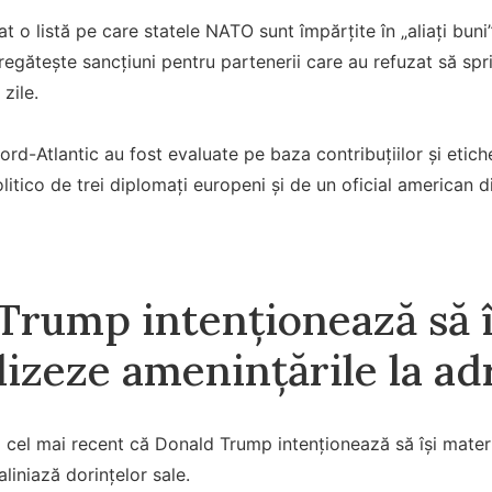
 o listă pe care statele NATO sunt împărțite în „aliați buni” și
egătește sancțiuni pentru partenerii care au refuzat să sprij
zile.
ord-Atlantic au fost evaluate pe baza contribuțiilor și etiche
litico de trei diplomați europeni și de un oficial american d
Trump intenționează să î
izeze amenințările la adr
cel mai recent că Donald Trump intenționează să își materi
aliniază dorințelor sale.