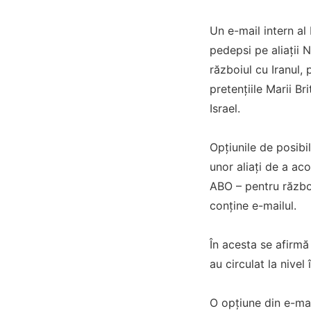
Un e-mail intern al
pedepsi pe aliații 
războiul cu Iranul, 
pretențiile Marii Br
Israel.
Opțiunile de posibi
unor aliați de a ac
ABO – pentru război
conține e-mailul.
În acesta se afirmă
au circulat la nivel
O opțiune din e-mai