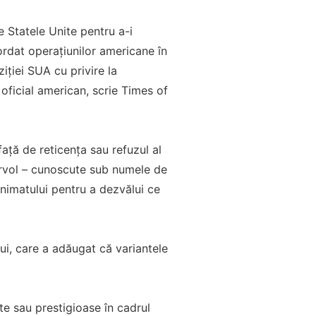
e Statele Unite pentru a-i
ordat operațiunilor americane în
iției SUA cu privire la
 oficial american, scrie Times of
față de reticența sau refuzul al
survol – cunoscute sub numele de
onimatului pentru a dezvălui ce
ui, care a adăugat că variantele
te sau prestigioase în cadrul