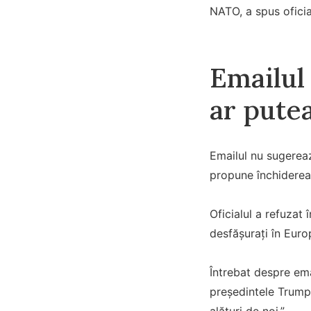
NATO, a spus oficia
Emailul 
ar pute
Emailul nu sugerea
propune închiderea
Oficialul a refuzat
desfășurați în Euro
Întrebat despre ema
președintele Trump,
alături de noi.”