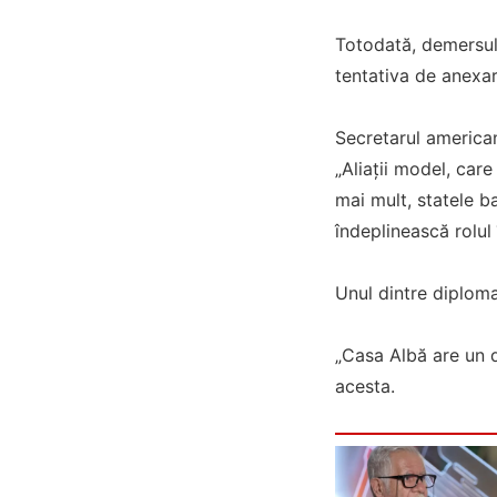
Totodată, demersul 
tentativa de anexa
Secretarul america
„Aliații model, car
mai mult, statele ba
îndeplinească rolul
Unul dintre diploma
„Casa Albă are un do
acesta.