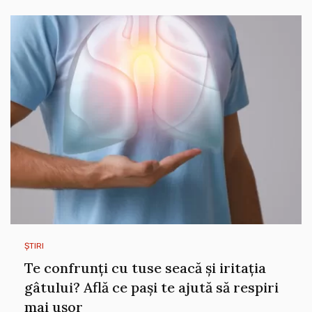
ȘTIRI
Te confrunți cu tuse seacă și iritația
gâtului? Află ce pași te ajută să respiri
mai ușor