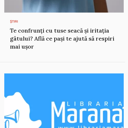
ȘTIRI
Te confrunți cu tuse seacă și iritația
gâtului? Află ce pași te ajută să respiri
mai ușor