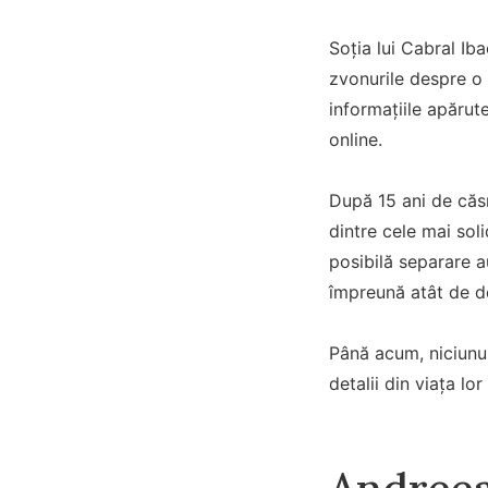
Soția lui Cabral Ib
zvonurile despre o 
informațiile apărut
online.
După 15 ani de căsn
dintre cele mai sol
posibilă separare au
împreună atât de de
Până acum, niciunul
detalii din viața lo
Andreea