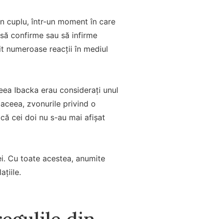
n cuplu, într-un moment în care
 să confirme sau să infirme
it numeroase reacții în mediul
eea Ibacka erau considerați unul
aceea, zvonurile privind o
 că cei doi nu s-au mai afișat
iei. Cu toate acestea, anumite
ațiile.
egulile din