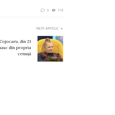
0
178
NEXT ARTICLE
ojocaru, din 21
nasc din propria
cenușă