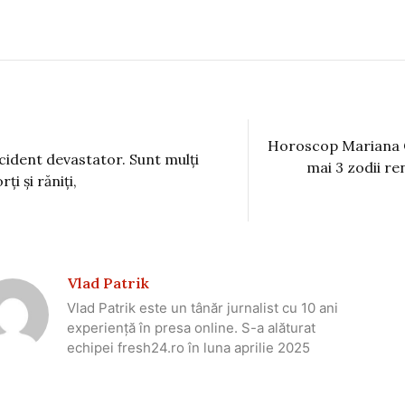
Horoscop Mariana C
cident devastator. Sunt mulți
mai 3 zodii re
ți și răniți,
Vlad Patrik
Vlad Patrik este un tânăr jurnalist cu 10 ani
experiență în presa online. S-a alăturat
echipei fresh24.ro în luna aprilie 2025