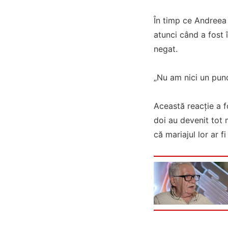
În timp ce Andreea 
atunci când a fost 
negat.
„Nu am nici un pun
Această reacție a fo
doi au devenit tot 
că mariajul lor ar fi 