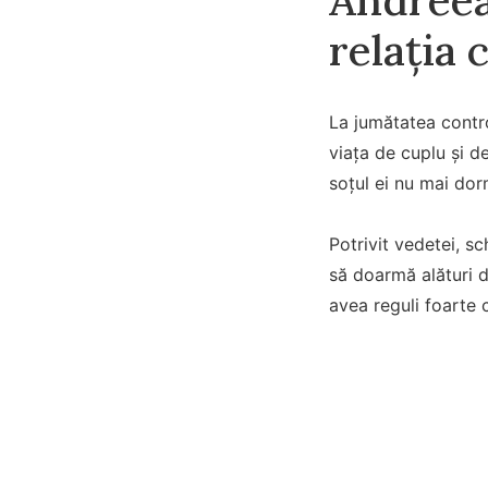
relația 
La jumătatea contro
viața de cuplu și d
soțul ei nu mai dor
Potrivit vedetei, s
să doarmă alături d
avea reguli foarte c