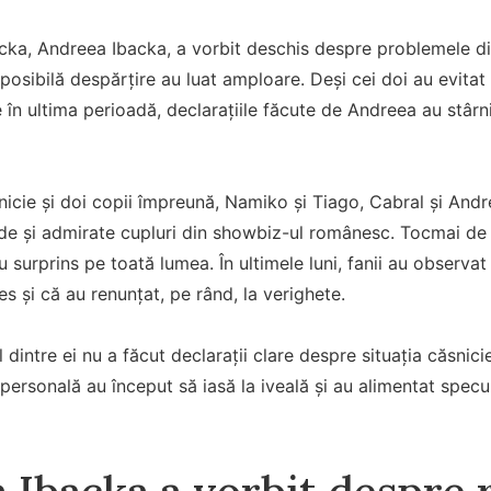
acka, Andreea Ibacka, a vorbit deschis despre problemele di
posibilă despărțire au luat amploare. Deși cei doi au evitat
e în ultima perioadă, declarațiile făcute de Andreea au stârn
icie și doi copii împreună, Namiko și Tiago, Cabral și Andr
ide și admirate cupluri din showbiz-ul românesc. Tocmai de 
 surprins pe toată lumea. În ultimele luni, fanii au observat
s și că au renunțat, pe rând, la verighete.
 dintre ei nu a făcut declarații clare despre situația căsnic
r personală au început să iasă la iveală și au alimentat specul
 Ibacka a vorbit despre r