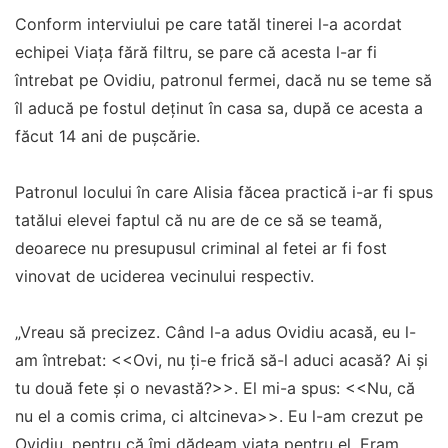
Conform interviului pe care tatăl tinerei l-a acordat
echipei Viața fără filtru, se pare că acesta l-ar fi
întrebat pe Ovidiu, patronul fermei, dacă nu se teme să
îl aducă pe fostul deținut în casa sa, după ce acesta a
făcut 14 ani de pușcărie.
Patronul locului în care Alisia făcea practică i-ar fi spus
tatălui elevei faptul că nu are de ce să se teamă,
deoarece nu presupusul criminal al fetei ar fi fost
vinovat de uciderea vecinului respectiv.
„Vreau să precizez. Când l-a adus Ovidiu acasă, eu l-
am întrebat: <<Ovi, nu ți-e frică să-l aduci acasă? Ai și
tu două fete și o nevastă?>>. El mi-a spus: <<Nu, că
nu el a comis crima, ci altcineva>>. Eu l-am crezut pe
Ovidiu, pentru că îmi dădeam viața pentru el. Eram