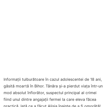
Informații tulburătoare în cazul adolescentei de 18 ani,
găsită moartă în Bihor. Tânăra și-a pierdut viața într-un
mod absolut înfiorător, suspectul principal al crimei
fiind unul dintre angajații fermei la care eleva făcea
practică. Iată ce a făcut Alisia înainte de a fi omorâtă!