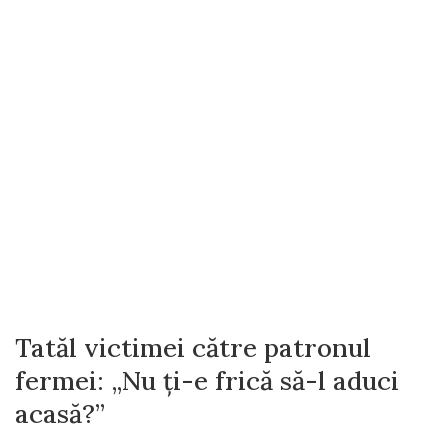
Tatăl victimei către patronul
fermei: „Nu ți-e frică să-l aduci
acasă?”