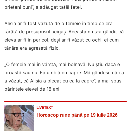
prieteni buni”, a adăugat tatăl fetei.
Alisia ar fi fost văzută de o femeie în timp ce era
târâtă de presupusul ucigaș. Aceasta nu s-a gândit că
eleva ar fi în pericol, deși ar fi văzut cu ochii ei cum
tânăra era agresată fizic.
„O femeie mai în vârstă, mai bolnavă. Nu știu dacă e
proastă sau nu. Ea umblă cu capre. Mă gândesc că ea
a văzut, că Alisia a plecat cu ea la capre”, a mai spus
părintele elevei de 18 ani.
LIVETEXT
Horoscop rune până pe 19 iulie 2026