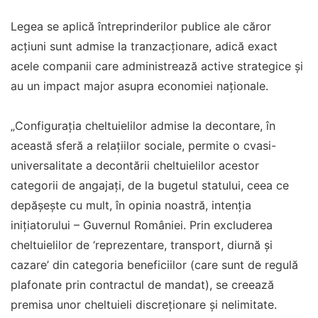
Legea se aplică întreprinderilor publice ale căror
acțiuni sunt admise la tranzacționare, adică exact
acele companii care administrează active strategice și
au un impact major asupra economiei naționale.
„Configuraţia cheltuielilor admise la decontare, în
această sferă a relaţiilor sociale, permite o cvasi-
universalitate a decontării cheltuielilor acestor
categorii de angajaţi, de la bugetul statului, ceea ce
depăşeşte cu mult, în opinia noastră, intenţia
iniţiatorului – Guvernul României. Prin excluderea
cheltuielilor de ‘reprezentare, transport, diurnă şi
cazare’ din categoria beneficiilor (care sunt de regulă
plafonate prin contractul de mandat), se creează
premisa unor cheltuieli discreţionare şi nelimitate.