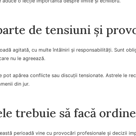
 aduce o lecție importantă despre limite și echilibru.
parte de tensiuni și prov
rioadă agitată, cu multe întâlniri și responsabilități. Sunt obl
care nu le agreează.
ale pot apărea conflicte sau discuții tensionate. Astrele le 
amenii din jur.
le trebuie să facă ordine 
eastă perioadă vine cu provocări profesionale și decizii imp