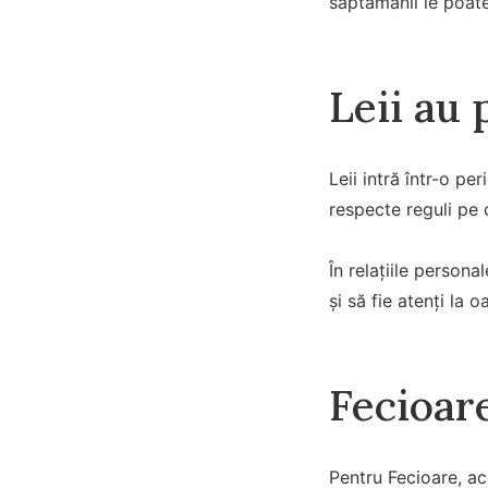
săptămânii le poate
Leii au 
Leii intră într-o pe
respecte reguli pe 
În relațiile person
și să fie atenți la o
Fecioare
Pentru Fecioare, ac