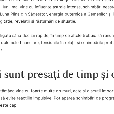
lul lunii mai vine cu influențe astrale intense, schimbări ne
. Luna Plină din Săgetător, energia puternică a Gemenilor și 
itație, revelații și răsturnări de situație.
igate să ia decizii rapide, în timp ce altele trebuie să renun
oblemele financiare, tensiunile în relații și schimbările pro
e.
 sunt presați de timp și o
tămâna vine cu foarte multe drumuri, acte și discuții importa
i să evite reacțiile impulsive. Pot apărea schimbări de progr
este cap.