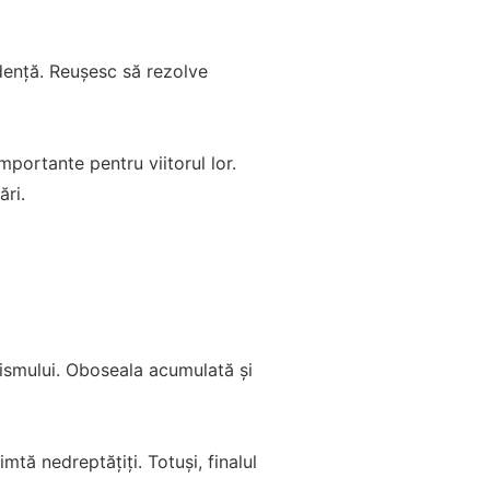
idență. Reușesc să rezolve
mportante pentru viitorul lor.
ări.
nismului. Oboseala acumulată și
simtă nedreptățiți. Totuși, finalul