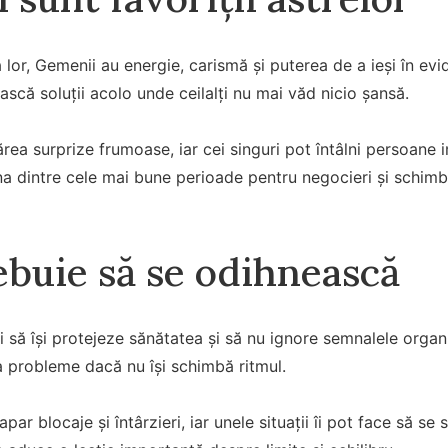
 lor, Gemenii au energie, carismă și puterea de a ieși în ev
ească soluții acolo unde ceilalți nu mai văd nicio șansă.
rea surprize frumoase, iar cei singuri pot întâlni persoane i
na dintre cele mai bune perioade pentru negocieri și schimb
ebuie să se odihnească
ți să își protejeze sănătatea și să nu ignore semnalele orga
a probleme dacă nu își schimbă ritmul.
par blocaje și întârzieri, iar unele situații îi pot face să se 