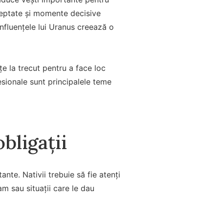
așteptate și momente decisive
influențele lui Uranus creează o
țe la trecut pentru a face loc
fesionale sunt principalele teme
bligații
nte. Nativii trebuie să fie atenți
am sau situații care le dau