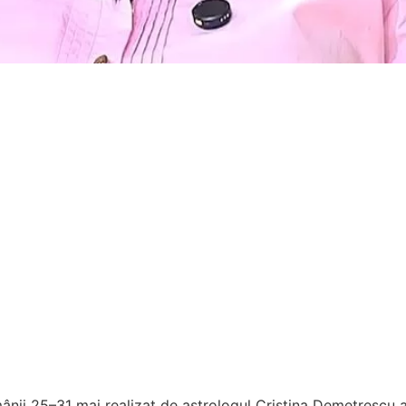
nii 25–31 mai realizat de astrologul Cristina Demetrescu 