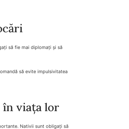
ocări
igați să fie mai diplomați și să
recomandă să evite impulsivitatea
în viața lor
ortante. Nativii sunt obligați să