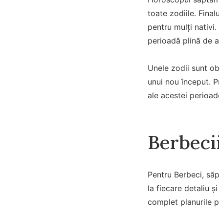
toate zodiile. Fina
pentru mulți nativi
perioadă plină de ag
Unele zodii sunt obl
unui nou început. Pr
ale acestei perioad
Berbecii
Pentru Berbeci, săp
la fiecare detaliu ș
complet planurile p