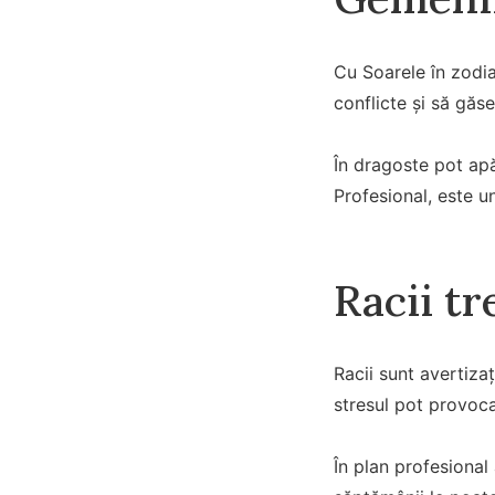
Cu Soarele în zodia
conflicte și să găs
În dragoste pot apă
Profesional, este u
Racii tr
Racii sunt avertiza
stresul pot provoc
În plan profesional a