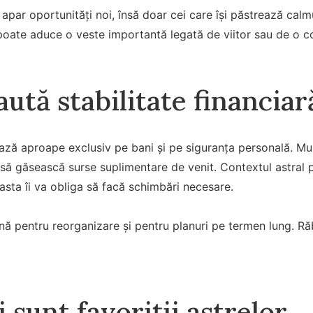
 apar oportunități noi, însă doar cei care își păstrează calmu
poate aduce o veste importantă legată de viitor sau de o c
aută stabilitate financiar
ază aproape exclusiv pe bani și pe siguranța personală. Mul
 să găsească surse suplimentare de venit. Contextul astral
easta îi va obliga să facă schimbări necesare.
ă pentru reorganizare și pentru planuri pe termen lung. Răb
sunt favoriții astrelor