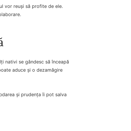
l vor reuși să profite de ele.
olaborare.
ă
ți nativi se gândesc să înceapă
 poate aduce și o dezamăgire
darea și prudența îi pot salva