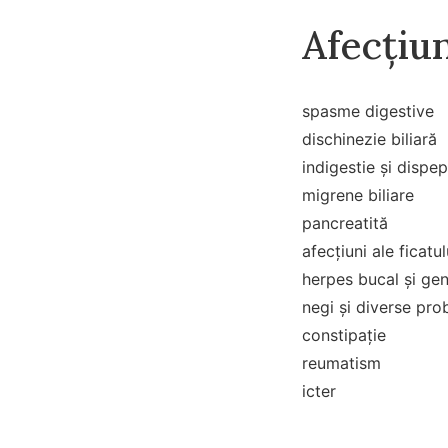
Afecțiun
spasme digestive
dischinezie biliară
indigestie și dispep
migrene biliare
pancreatită
afecțiuni ale ficatul
herpes bucal și gen
negi și diverse prob
constipație
reumatism
icter