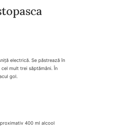
stopasca
niță electrică. Se păstrează în
u cel mult trei săptămâni. În
acul gol.
 aproximativ 400 ml alcool