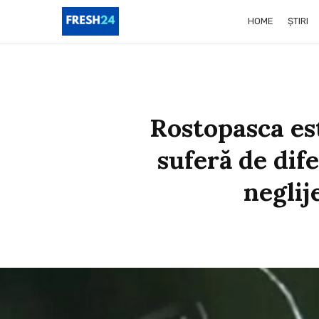
HOME
ȘTIRI
Rostopasca es
suferă de dif
neglij