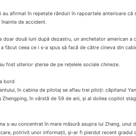
i au afirmat în repetate rânduri în rapoartele anterioare că
înainte de accident.
la doar două luni după dezastru, un anchetator american a d
 a făcut ceea ce i s-a spus să facă de către cineva din cabin
 au fost ulterior șterse de pe rețelele sociale chineze.
la bord
tului, în cabina de pilotaj se aflau trei piloți: căpitanul 
g Zhengping, în vârstă de 59 de ani, și al doilea copilot sta
ina s-au concentrat în mare măsură asupra lui Zhang, unul din
are, potrivit unor informații, și-ar fi pierdut recent gradul 