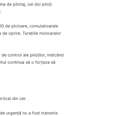
a de pilotaj, cei doi piloți
.
000 de picioare, comutatoarele
 de oprire. Turațiile motoarelor
e control ale piloților, indicând
ltul continua să o forțeze să
tical din cer.
 de urgență nu a fost transmis