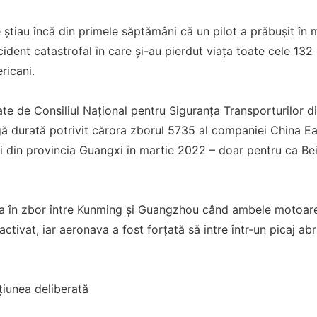
e știau încă din primele săptămâni că un pilot a prăbușit în
cident catastrofal în care și-au pierdut viața toate cele 132
ericani.
cate de Consiliul Național pentru Siguranța Transporturilor
gă durată potrivit cărora zborul 5735 al companiei China Eas
ii din provincia Guangxi în martie 2022 – doar pentru ca Bei
la în zbor între Kunming și Guangzhou când ambele motoare 
tivat, iar aeronava a fost forțată să intre într-un picaj abru
țiunea deliberată