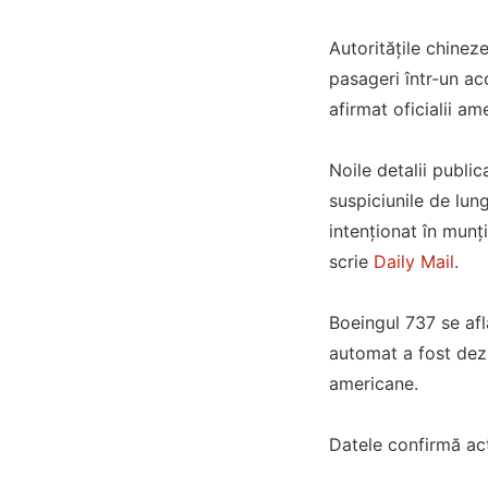
Autoritățile chinez
pasageri într-un ac
afirmat oficialii am
Noile detalii publi
suspiciunile de lun
intenționat în munț
scrie
Daily Mail
.
Boeingul 737 se af
automat a fost dezac
americane.
Datele confirmă ac