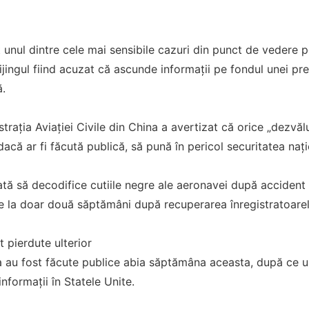
 unul dintre cele mai sensibile cazuri din punct de vedere p
eijingul fiind acuzat că ascunde informații pe fondul unei pre
ă.
strația Aviației Civile din China a avertizat că orice „dezvă
acă ar fi făcută publică, să pună în pericol securitatea națio
ată să decodifice cutiile negre ale aeronavei după accident ș
ze la doar două săptămâni după recuperarea înregistratoarel
st pierdute ulterior
a au fost făcute publice abia săptămâna aceasta, după ce 
nformații în Statele Unite.