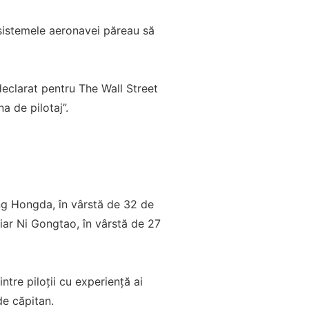
 sistemele aeronavei păreau să
eclarat pentru The Wall Street
a de pilotaj”.
Yang Hongda, în vârstă de 32 de
giar Ni Gongtao, în vârstă de 27
tre piloții cu experiență ai
de căpitan.