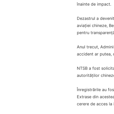
înainte de impact.
Dezastrul a devenit
aviației chineze, B
pentru transparenț
Anul trecut, Admini
accident ar putea, d
NTSB a fost solicit
autorităților chine
Înregistrările au fo
Extrase din aceste
cerere de acces la i