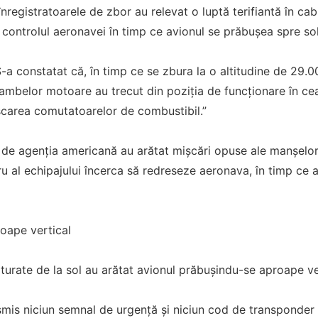
nregistratoarele de zbor au relevat o luptă terifiantă în cabin
controlul aeronavei în timp ce avionul se prăbușea spre sol
-a constatat că, în timp ce se zbura la o altitudine de 29.
ambelor motoare au trecut din poziția de funcționare în cea
carea comutatoarelor de combustibil.”
 de agenția americană au arătat mișcări opuse ale manșelor d
 al echipajului încerca să redreseze aeronava, în timp ce a
roape vertical
turate de la sol au arătat avionul prăbușindu-se aproape ver
smis niciun semnal de urgență și niciun cod de transponder