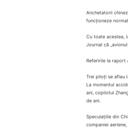
Anchetatorii chinez
funcționeze normal 
Cu toate acestea, 
Journal că „avionul
Referirile la raport
Trei piloți se aflau 
La momentul acciden
ani, copilotul Zhan
de ani.
Speculațiile din Ch
companiei aeriene, c