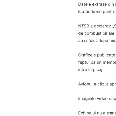
Datele extrase din î
luptându-se pentru 
NTSB a declarat: „S
de combustibil ale 
au scăzut după miș
Graficele publicate
faptul că un membru
intre în picaj.
Avionul a căzut ap
Imaginile video cap
Echipajul nu a tran