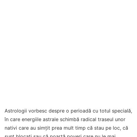
Astrologii vorbesc despre o perioadă cu totul specială,
în care energiile astrale schimbă radical traseul unor
nativi care au simțit prea mult timp că stau pe loc, că
sunt blocați sau că poartă poveri care nu le mai