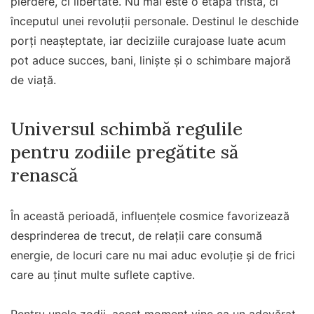
pierdere, ci libertate. Nu mai este o etapă tristă, ci
începutul unei revoluții personale. Destinul le deschide
porți neașteptate, iar deciziile curajoase luate acum
pot aduce succes, bani, liniște și o schimbare majoră
de viață.
Universul schimbă regulile
pentru zodiile pregătite să
renască
În această perioadă, influențele cosmice favorizează
desprinderea de trecut, de relații care consumă
energie, de locuri care nu mai aduc evoluție și de frici
care au ținut multe suflete captive.
Pentru unele zodii, acest moment vine ca un adevărat