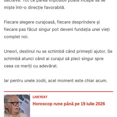
decisive. Tot ce părea imposibil poate începe să se
miște într-o direcție favorabilă.
Fiecare alegere curajoasă, fiecare desprindere și
fiecare pas făcut singur pot deveni fundația unei vieți
complet noi.
Uneori, destinul nu se schimbă când primești ajutor. Se
schimbă atunci când ai curajul să pleci singur spre
ceea ce meriți cu adevărat.
Iar pentru unele zodii, acel moment este chiar acum.
LIVETEXT
Horoscop rune până pe 19 iulie 2026