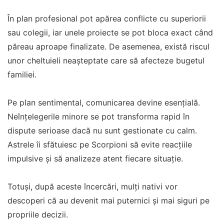
În plan profesional pot apărea conflicte cu superiorii
sau colegii, iar unele proiecte se pot bloca exact când
păreau aproape finalizate. De asemenea, există riscul
unor cheltuieli neașteptate care să afecteze bugetul
familiei.
Pe plan sentimental, comunicarea devine esențială.
Neînțelegerile minore se pot transforma rapid în
dispute serioase dacă nu sunt gestionate cu calm.
Astrele îi sfătuiesc pe Scorpioni să evite reacțiile
impulsive și să analizeze atent fiecare situație.
Totuși, după aceste încercări, mulți nativi vor
descoperi că au devenit mai puternici și mai siguri pe
propriile decizii.