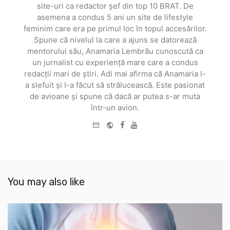
site-uri ca redactor șef din top 10 BRAT. De
asemena a condus 5 ani un site de lifestyle
feminim care era pe primul loc în topul accesărilor.
Spune că nivelul la care a ajuns se datorează
mentorului său, Anamaria Lembrău cunoscută ca
un jurnalist cu experiență mare care a condus
redacții mari de știri. Adi mai afirma că Anamaria l-
a slefuit și l-a făcut să strălucească. Este pasionat
de avioane și spune că dacă ar putea s-ar muta
într-un avion.
e-
Website
Facebook
Youtube
mail
You may also like