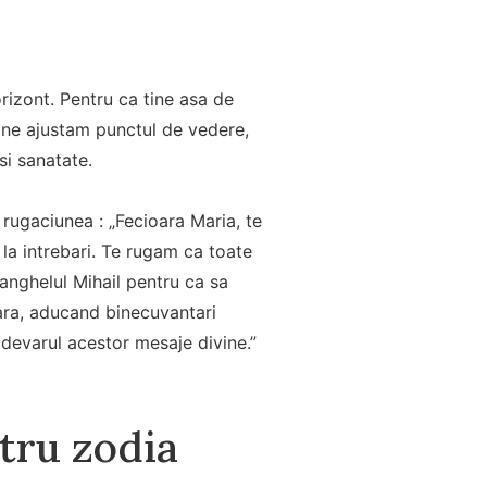
rizont. Pentru ca tine asa de
a ne ajustam punctul de vedere,
si sanatate.
 rugaciunea : „Fecioara Maria, te
la intrebari. Te rugam ca toate
hanghelul Mihail pentru ca sa
clara, aducand binecuvantari
adevarul acestor mesaje divine.”
ntru zodia