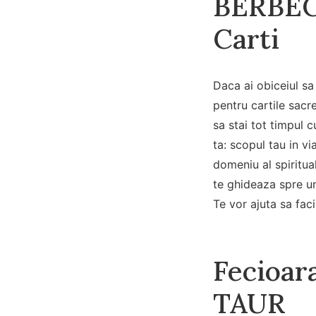
BERBE
Carti
Daca ai obiceiul sa 
pentru cartile sacre
sa stai tot timpul c
ta: scopul tau in v
domeniu al spiritua
te ghideaza spre un 
Te vor ajuta sa faci
Fecioara
TAUR