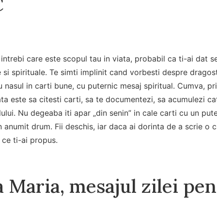
C
intrebi care este scopul tau in viata, probabil ca ti-ai dat 
 si spirituale. Te simti implinit cand vorbesti despre dragos
u nasul in carti bune, cu puternic mesaj spiritual. Cumva, pr
iata este sa citesti carti, sa te documentezi, sa acumulezi c
lului. Nu degeaba iti apar „din senin” in cale carti cu un pu
anumit drum. Fii deschis, iar daca ai dorinta de a scrie o ca
 ce ti-ai propus.
 Maria, mesajul zilei pe