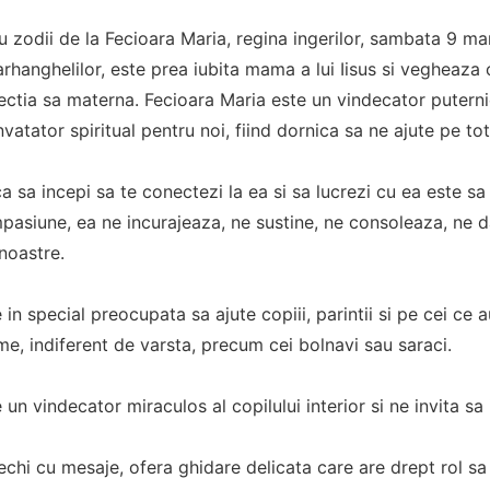
u zodii de la Fecioara Maria, regina ingerilor, sambata 9 ma
 arhanghelilor, este prea iubita mama a lui Iisus si vegheaza
ectia sa materna. Fecioara Maria este un vindecator puterni
atator spiritual pentru noi, fiind dornica sa ne ajute pe toti,
a sa incepi sa te conectezi la ea si sa lucrezi cu ea este sa o
asiune, ea ne incurajeaza, ne sustine, ne consoleaza, ne d
 noastre.
 in special preocupata sa ajute copiii, parintii si pe cei ce 
, indiferent de varsta, precum cei bolnavi sau saraci.
 un vindecator miraculos al copilului interior si ne invita sa
echi cu mesaje, ofera ghidare delicata care are drept rol sa 