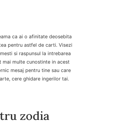
seama ca ai o afinitate deosebita
tea pentru astfel de carti. Visezi
imesti si raspunsul la intrebarea
at mai multe cunostinte in acest
ternic mesaj pentru tine sau care
rte, cere ghidare ingerilor tai.
ntru zodia