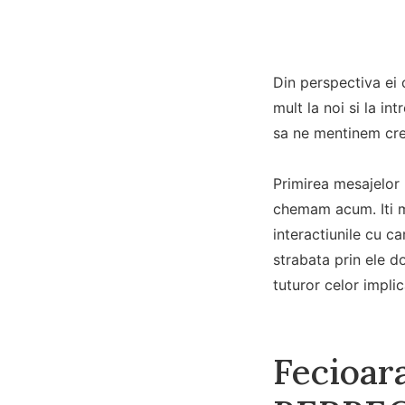
Din perspectiva ei 
mult la noi si la i
sa ne mentinem cred
Primirea mesajelor 
chemam acum. Iti mu
interactiunile cu c
strabata prin ele do
tuturor celor impli
Fecioara