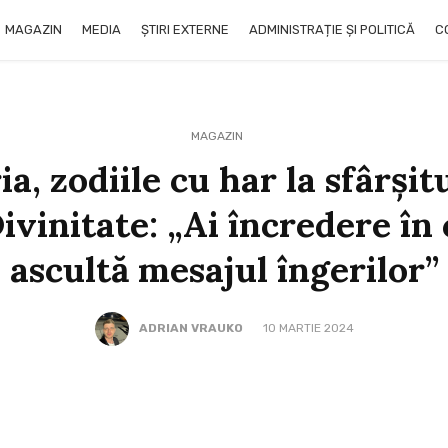
MAGAZIN
MEDIA
ȘTIRI EXTERNE
ADMINISTRAȚIE ȘI POLITICĂ
C
MAGAZIN
a, zodiile cu har la sfârşit
ivinitate: „Ai încredere în 
ascultă mesajul îngerilor”
ADRIAN VRAUKO
10 MARTIE 2024