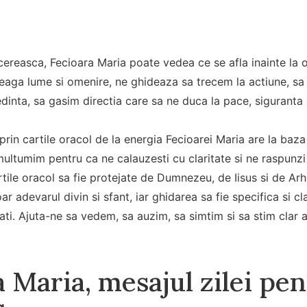
cereasca, Fecioara Maria poate vedea ce se afla inainte la o
ntreaga lume si omenire, ne ghideaza sa trecem la actiune, s
inta, sa gasim directia care sa ne duca la pace, siguranta 
prin cartile oracol de la energia Fecioarei Maria are la baza
ltumim pentru ca ne calauzesti cu claritate si ne raspunzi 
artile oracol sa fie protejate de Dumnezeu, de Iisus si de Ar
ar adevarul divin si sfant, iar ghidarea sa fie specifica si 
cati. Ajuta-ne sa vedem, sa auzim, sa simtim si sa stim clar 
 Maria, mesajul zilei pe