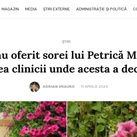
MAGAZIN
MEDIA
ȘTIRI EXTERNE
ADMINISTRAȚIE ȘI POLITICĂ
C
ȘTIRI
au oferit sorei lui Petrică 
ea clinicii unde acesta a de
ADRIAN VRAUKO
11 APRILIE 2024