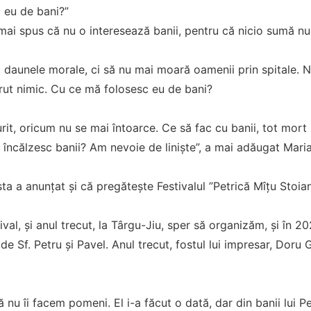
 eu de bani?”
mai spus că nu o interesează banii, pentru că nicio sumă nu 
 daunele morale, ci să nu mai moară oamenii prin spitale. 
rut nimic. Cu ce mă folosesc eu de bani?
it, oricum nu se mai întoarce. Ce să fac cu banii, tot mort
încălzesc banii? Am nevoie de liniște”, a mai adăugat Maria 
sta a anunțat și că pregătește Festivalul ”Petrică Mîțu Stoian
ival, și anul trecut, la Târgu-Jiu, sper să organizăm, și în 20
 de Sf. Petru și Pavel. Anul trecut, fostul lui impresar, Doru
ă nu îi facem pomeni. El i-a făcut o dată, dar din banii lui Pe