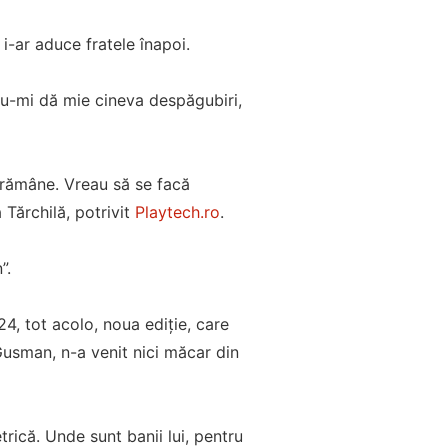
i-ar aduce fratele înapoi.
Nu-mi dă mie cineva despăgubiri,
 rămâne. Vreau să se facă
Tărchilă, potrivit
Playtech.ro
.
”.
24, tot acolo, noua ediție, care
 Gusman, n-a venit nici măcar din
trică. Unde sunt banii lui, pentru