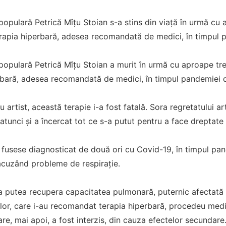
populară Petrică Mîțu Stoian s-a stins din viață în urmă cu a
rapia hiperbară, adesea recomandată de medici, în timpul 
populară Petrică Mîțu Stoian a murit în urmă cu aproape trei
rbară, adesea recomandată de medici, în timpul pandemiei 
u artist, această terapie i-a fost fatală. Sora regretatului art
 atunci și a încercat tot ce s-a putut pentru a face dreptate 
 fusese diagnosticat de două ori cu Covid-19, în timpul pan
 acuzând probleme de respirație.
va putea recupera capacitatea pulmonară, puternic afectată 
lor, care i-au recomandat terapia hiperbară, procedeu medi
are, mai apoi, a fost interzis, din cauza efectelor secundare