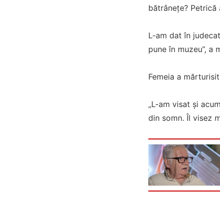
bătrânețe? Petrică a
L-am dat în judecat
pune în muzeu”, a 
Femeia a mărturisit
„L-am visat și acum
din somn. Îl visez 