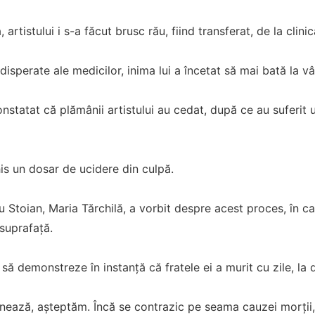
artistului i s-a făcut brusc rău, fiind transferat, de la clinica
 disperate ale medicilor, inima lui a încetat să mai bată la v
nstatat că plămânii artistului au cedat, după ce au suferit u
his un dosar de ucidere din culpă.
țu Stoian, Maria Tărchilă, a vorbit despre acest proces, în ca
 suprafață.
 să demonstreze în instanță că fratele ei a murit cu zile, la
nează, așteptăm. Încă se contrazic pe seama cauzei morții,