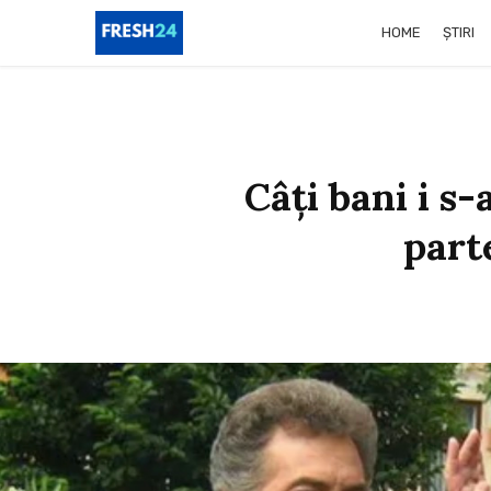
HOME
ȘTIRI
Câți bani i s-
part