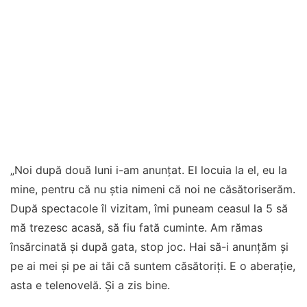
„Noi după două luni i-am anunțat. El locuia la el, eu la
mine, pentru că nu știa nimeni că noi ne căsătoriserăm.
După spectacole îl vizitam, îmi puneam ceasul la 5 să
mă trezesc acasă, să fiu fată cuminte. Am rămas
însărcinată și după gata, stop joc. Hai să-i anunțăm și
pe ai mei și pe ai tăi că suntem căsătoriți. E o aberație,
asta e telenovelă. Și a zis bine.