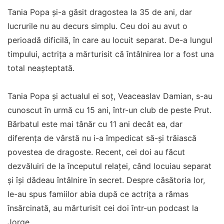
Tania Popa și-a găsit dragostea la 35 de ani, dar
lucrurile nu au decurs simplu. Ceu doi au avut o
perioadă dificilă, în care au locuit separat. De-a lungul
timpului, actrița a mărturisit că întâlnirea lor a fost una
total neașteptată.
Tania Popa și actualul ei soț, Veaceaslav Damian, s-au
cunoscut în urmă cu 15 ani, într-un club de peste Prut.
Bărbatul este mai tânăr cu 11 ani decât ea, dar
diferența de vârstă nu i-a împedicat să-și trăiască
povestea de dragoste. Recent, cei doi au făcut
dezvăluiri de la începutul relaței, când locuiau separat
și își dădeau întâlnire în secret. Despre căsătoria lor,
le-au spus famiilor abia după ce actrița a rămas
însărcinată, au mărturisit cei doi într-un podcast la
Jorge.