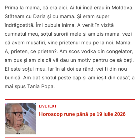
Prima la mama, că era aici. Ai lui încă erau în Moldova.
Stăteam cu Daria și cu mama. Și eram super
îndrăgostită. Îmi bubuia inima. A venit în vizită
cumnatul meu, soțul surorii mele și am zis mama, vezi
că avem musafiri, vine prietenul meu pe la noi. Mama:
A, prieten, ce prieten?. Am scos vodka din congelator,
am pus și am zis că vă dau un motiv pentru ce să beți.
El este soțul meu. Iar în al doilea rând, vei fi din nou
bunică. Am dat shotul peste cap și am ieșit din casă”, a
mai spus Tania Popa.
LIVETEXT
Horoscop rune până pe 19 iulie 2026