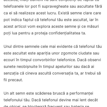
telefoanele lor pot fi supravegheate sau ascultate fără
ca ei să realizeze acest lucru. Există semne clare care
pot indica faptul că telefonul tău este ascultat, iar în
acest articol vom explora aceste semne și ce măsuri
poți lua pentru a proteja confidențialitatea ta.
Unul dintre semnele cele mai evidente că telefonul tău
este ascultat este apariția unor zgomote ciudate sau
ecouri în timpul convorbirilor telefonice. Dacă observi
sunete neobișnuite în timpul apelurilor sau dacă ai
senzația că cineva ascultă conversația ta, ar trebui să
fii precaut.
Un alt semn este scăderea bruscă a performanței
telefonului tău. Dacă telefonul devine mai lent decât
de obicei, se blochează frecvent sau bateria se