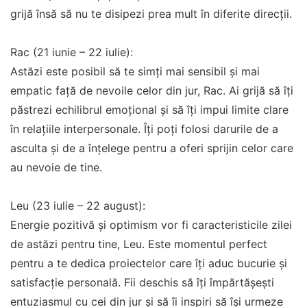
grijă însă să nu te disipezi prea mult în diferite direcții.
Rac (21 iunie – 22 iulie):
Astăzi este posibil să te simți mai sensibil și mai
empatic față de nevoile celor din jur, Rac. Ai grijă să îți
păstrezi echilibrul emoțional și să îți impui limite clare
în relațiile interpersonale. Îți poți folosi darurile de a
asculta și de a înțelege pentru a oferi sprijin celor care
au nevoie de tine.
Leu (23 iulie – 22 august):
Energie pozitivă și optimism vor fi caracteristicile zilei
de astăzi pentru tine, Leu. Este momentul perfect
pentru a te dedica proiectelor care îți aduc bucurie și
satisfacție personală. Fii deschis să îți împărtășești
entuziasmul cu cei din jur și să îi inspiri să își urmeze