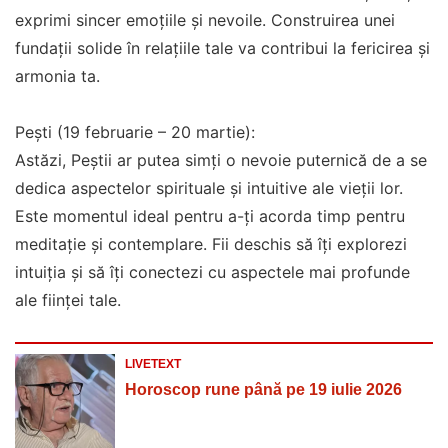
exprimi sincer emoțiile și nevoile. Construirea unei
fundații solide în relațiile tale va contribui la fericirea și
armonia ta.
Pești (19 februarie – 20 martie):
Astăzi, Peștii ar putea simți o nevoie puternică de a se
dedica aspectelor spirituale și intuitive ale vieții lor.
Este momentul ideal pentru a-ți acorda timp pentru
meditație și contemplare. Fii deschis să îți explorezi
intuiția și să îți conectezi cu aspectele mai profunde
ale ființei tale.
LIVETEXT
Horoscop rune până pe 19 iulie 2026