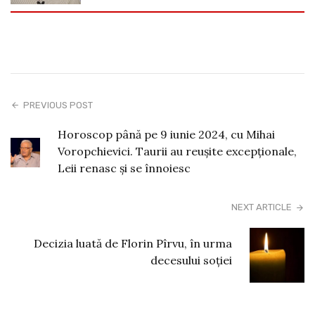
PREVIOUS POST
Horoscop până pe 9 iunie 2024, cu Mihai
Voropchievici. Taurii au reuşite excepţionale,
Leii renasc şi se înnoiesc
NEXT ARTICLE
Decizia luată de Florin Pîrvu, în urma
decesului soției