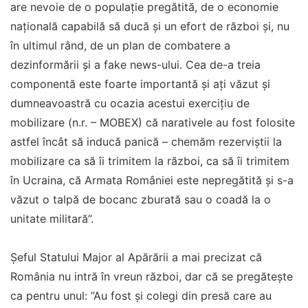
are nevoie de o populaţie pregătită, de o economie
naţională capabilă să ducă şi un efort de război şi, nu
în ultimul rând, de un plan de combatere a
dezinformării şi a fake news-ului. Cea de-a treia
componentă este foarte importantă şi aţi văzut şi
dumneavoastră cu ocazia acestui exerciţiu de
mobilizare (n.r. – MOBEX) că narativele au fost folosite
astfel încât să inducă panică – chemăm rezerviştii la
mobilizare ca să îi trimitem la război, ca să îi trimitem
în Ucraina, că Armata României este nepregătită şi s-a
văzut o talpă de bocanc zburată sau o coadă la o
unitate militară”.
Șeful Statului Major al Apărării a mai precizat că
România nu intră în vreun război, dar că se pregăteşte
ca pentru unul: ”Au fost şi colegi din presă care au