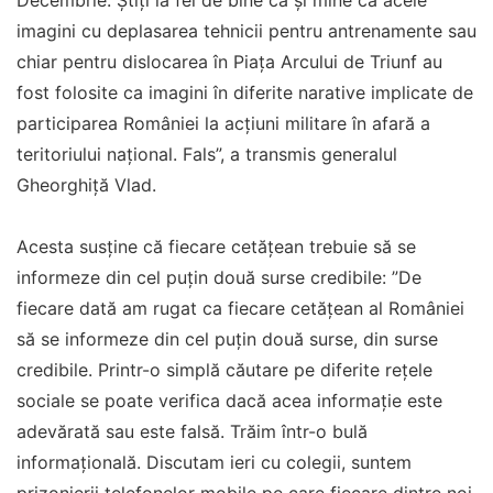
imagini cu deplasarea tehnicii pentru antrenamente sau
chiar pentru dislocarea în Piaţa Arcului de Triunf au
fost folosite ca imagini în diferite narative implicate de
participarea României la acţiuni militare în afară a
teritoriului naţional. Fals”, a transmis generalul
Gheorghiţă Vlad.
Acesta susține că fiecare cetăţean trebuie să se
informeze din cel puţin două surse credibile: ”De
fiecare dată am rugat ca fiecare cetăţean al României
să se informeze din cel puţin două surse, din surse
credibile. Printr-o simplă căutare pe diferite reţele
sociale se poate verifica dacă acea informaţie este
adevărată sau este falsă. Trăim într-o bulă
informaţională. Discutam ieri cu colegii, suntem
prizonierii telefonelor mobile pe care fiecare dintre noi