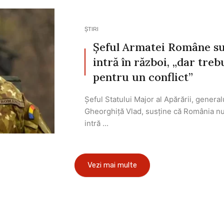
ȘTIRI
Șeful Armatei Române su
intră în război, „dar tre
pentru un conflict”
Şeful Statului Major al Apărării, general
Gheorghiţă Vlad, susține că România n
intră ...
Vezi mai multe