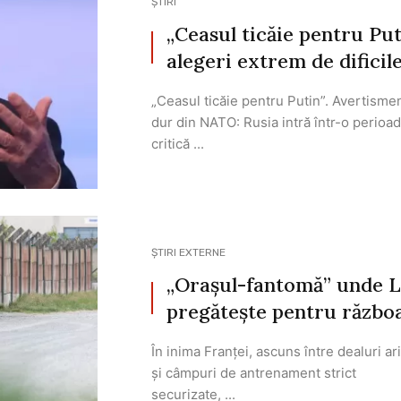
ȘTIRI
„Ceasul ticăie pentru Put
alegeri extrem de dificile
„Ceasul ticăie pentru Putin”. Avertisme
dur din NATO: Rusia intră într-o perioa
critică ...
ȘTIRI EXTERNE
„Orașul-fantomă” unde L
pregătește pentru războ
În inima Franței, ascuns între dealuri ar
și câmpuri de antrenament strict
securizate, ...