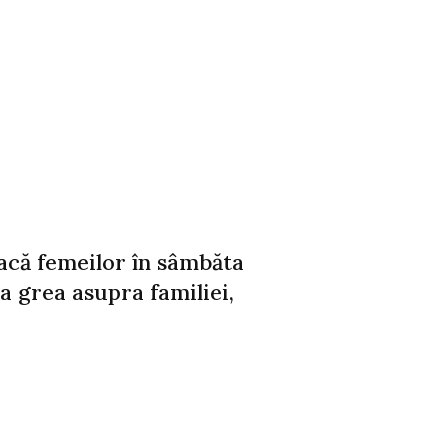
 facă femeilor în sâmbăta
a grea asupra familiei,
n