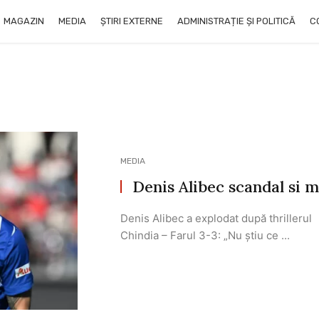
MAGAZIN
MEDIA
ȘTIRI EXTERNE
ADMINISTRAȚIE ȘI POLITICĂ
C
MEDIA
Denis Alibec scandal si
Denis Alibec a explodat după thrillerul
Chindia – Farul 3-3: „Nu știu ce ...