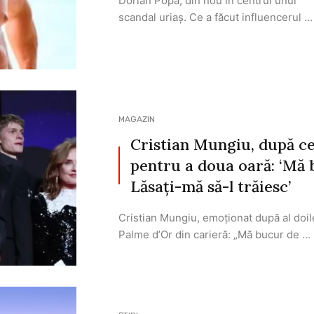
Dorian Popa, din nou în centrul unui
scandal uriaș. Ce a făcut influencerul ...
MAGAZIN
Cristian Mungiu, după ce
pentru a doua oară: ‘Mă
Lăsați-mă să-l trăiesc’
Cristian Mungiu, emoționat după al doil
Palme d’Or din carieră: „Mă bucur de ...