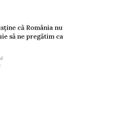
sține că România nu
buie să ne pregătim ca
ul
u