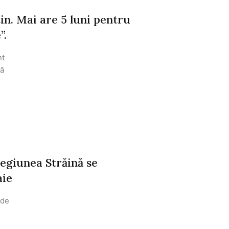
in. Mai are 5 luni pentru
”.
nt
dă
egiunea Străină se
aie
ide